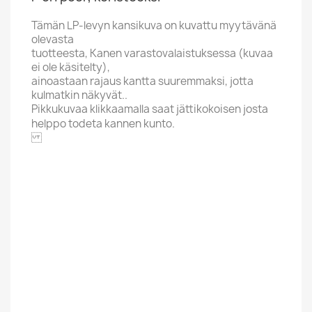
Tämän LP-levyn kansikuva on kuvattu myytävänä
olevasta
tuotteesta, Kanen varastovalaistuksessa (kuvaa
ei ole käsitelty),
ainoastaan rajaus kantta suuremmaksi, jotta
kulmatkin näkyvät..
Pikkukuvaa klikkaamalla saat jättikokoisen josta
helppo todeta kannen kunto.
EURONETT NORKS
Aakkoskirjain
F
Hintaluokka
3 Euroa
Korkeintaan