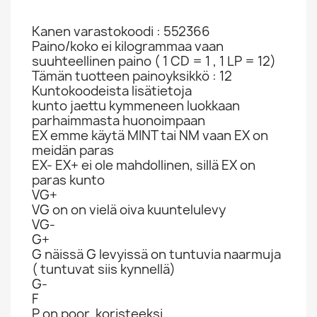
Kanen varastokoodi : 552366
Paino/koko ei kilogrammaa vaan
suuhteellinen paino ( 1 CD = 1 , 1 LP = 12)
Tämän tuotteen painoyksikkö : 12
Kuntokoodeista lisätietoja
kunto jaettu kymmeneen luokkaan
parhaimmasta huonoimpaan
EX emme käytä MINT tai NM vaan EX on
meidän paras
EX- EX+ ei ole mahdollinen, sillä EX on
paras kunto
VG+
VG on on vielä oiva kuuntelulevy
VG-
G+
G näissä G levyissä on tuntuvia naarmuja
( tuntuvat siis kynnellä)
G-
F
P on poor, koristeeksi