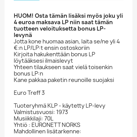
HUOM! Osta tämän lisäksi myös joku yli
4 euroa maksava LP niin saat tämän
tuotteen veloituksetta bonus LP-
levynä
Jotta kone huomaa asian, laita se/ne yli 4
€:n LP/LP:t ensin ostoskoriin
Kirjoita hakukenttään bonus LP
löytääksesi ilmaislevyt
Yhteen tilaukseen saat vielä toisenkin
bonus LP:n
Kane pakkaa paketin reunoille suojaksi
Euro Treff 3
Tuoteryhmä KLP - käytetty LP-levy
Valmistusvuosi: 1973
Musiikkilaji: 70L
Yhtiö : EURONETT NORKS
Mahdollinen lisätarkenne: