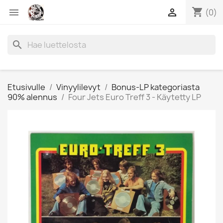
shopping_cart


(0)
search
Etusivulle
Vinyylilevyt
Bonus-LP kategoriasta
90% alennus
Four Jets Euro Treff 3 - Käytetty LP