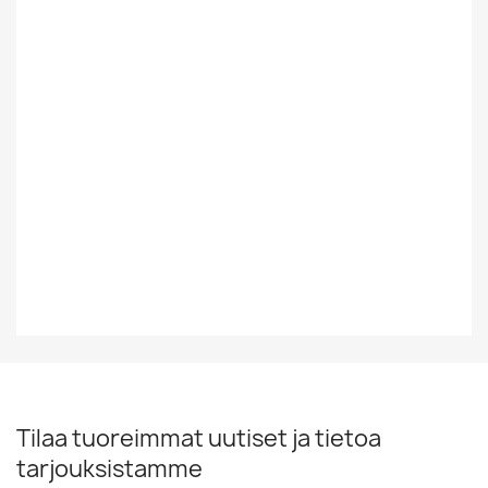
Kunto Uusi Tai
Käytetty
Kaytetty
Suomesta Vai
Ulkomainen
Muualta
Tyyli
Rock/Pop
Vuosikymmen
70-Luku
Tilaa tuoreimmat uutiset ja tietoa
tarjouksistamme