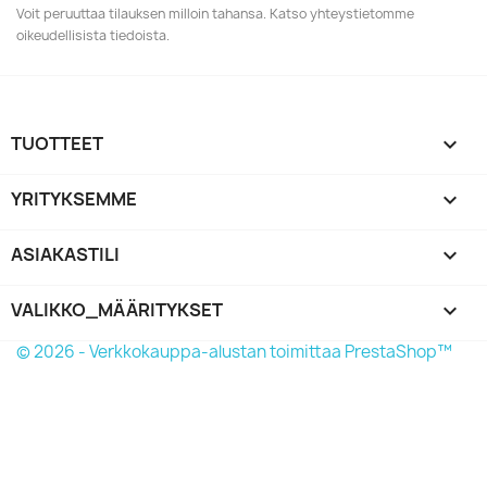
Voit peruuttaa tilauksen milloin tahansa. Katso yhteystietomme
oikeudellisista tiedoista.
TUOTTEET

YRITYKSEMME

ASIAKASTILI

VALIKKO_MÄÄRITYKSET
keyboard_arrow_down
© 2026 - Verkkokauppa-alustan toimittaa PrestaShop™