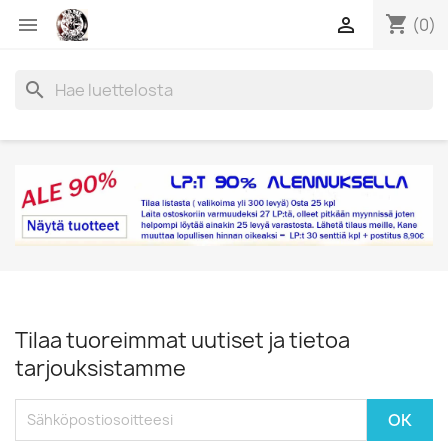
shopping_cart


(0)
search
Tilaa tuoreimmat uutiset ja tietoa
tarjouksistamme