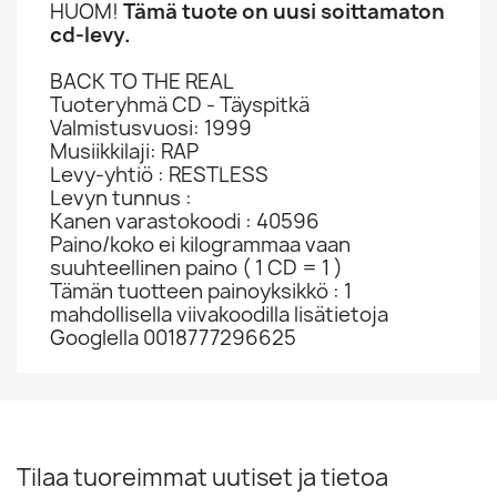
HUOM!
Tämä tuote on uusi soittamaton
cd-levy.
BACK TO THE REAL
Tuoteryhmä CD - Täyspitkä
Valmistusvuosi: 1999
Musiikkilaji: RAP
Levy-yhtiö : RESTLESS
Levyn tunnus :
Kanen varastokoodi : 40596
Paino/koko ei kilogrammaa vaan
suuhteellinen paino ( 1 CD = 1 )
Tämän tuotteen painoyksikkö : 1
mahdollisella viivakoodilla lisätietoja
Googlella 0018777296625
Tilaa tuoreimmat uutiset ja tietoa