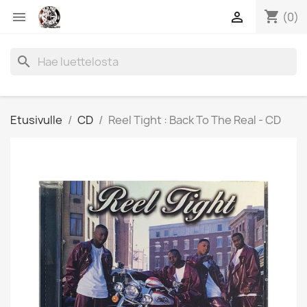
shopping_cart


(0)
search
Etusivulle
CD
Reel Tight : Back To The Real - CD