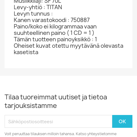
Musiikkilaji: SF 70L
Levy-yhtiö : TITAN
Levyn tunnus :
Kanen varastokoodi : 750887
Paino/koko ei kilogrammaa vaan
suuhteellinen paino ( 1 CD = 1 )
Tämän tuotteen painoyksikkö : 1
Oheiset kuvat otettu myytävänä olevasta
kasetista
Tilaa tuoreimmat uutiset ja tietoa
tarjouksistamme
Voit peruuttaa tilauksen milloin tahansa. Katso yhteystietomme