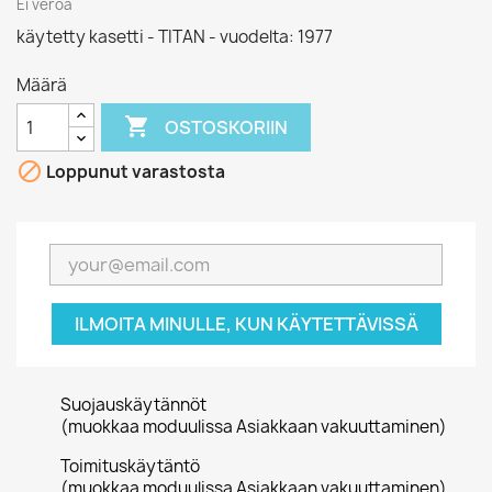
Ei veroa
käytetty kasetti - TITAN - vuodelta: 1977
Määrä

OSTOSKORIIN

Loppunut varastosta
ILMOITA MINULLE, KUN KÄYTETTÄVISSÄ
Suojauskäytännöt
(muokkaa moduulissa Asiakkaan vakuuttaminen)
Toimituskäytäntö
(muokkaa moduulissa Asiakkaan vakuuttaminen)