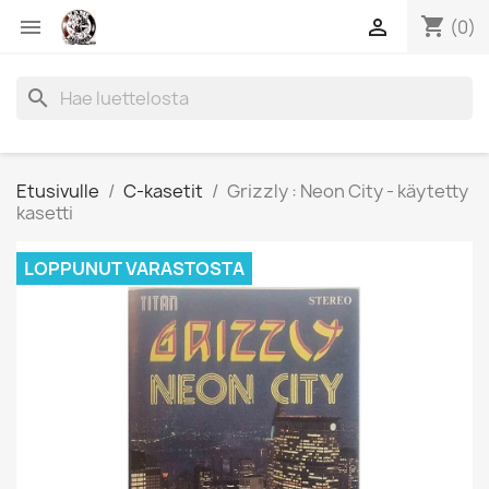
shopping_cart


(0)
search
Etusivulle
C-kasetit
Grizzly : Neon City - käytetty
kasetti
LOPPUNUT VARASTOSTA