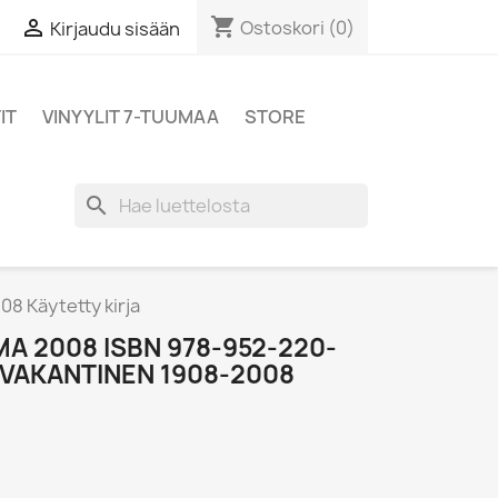
shopping_cart

Ostoskori
(0)
Kirjaudu sisään
IT
VINYYLIT 7-TUUMAA
STORE
search
8 Käytetty kirja
A 2008 ISBN 978-952-220-
KOVAKANTINEN 1908-2008