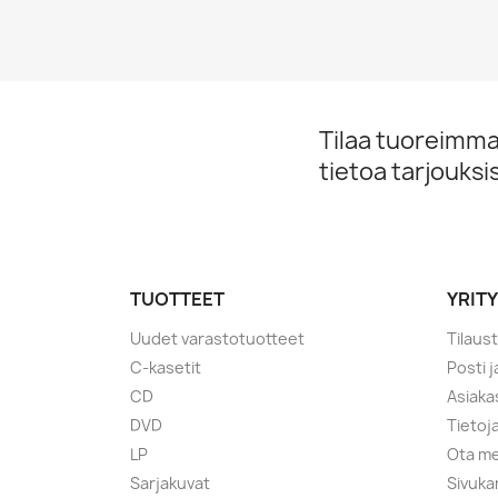
Tilaa tuoreimmat
tietoa tarjouks
TUOTTEET
YRIT
Uudet varastotuotteet
Tilaus
C-kasetit
Posti 
CD
Asiaka
DVD
Tietoj
LP
Ota me
Sarjakuvat
Sivuka