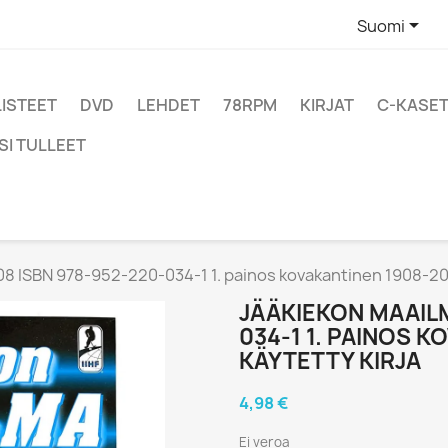

Suomi
LISTEET
DVD
LEHDET
78RPM
KIRJAT
C-KASET
SI TULLEET
8 ISBN 978-952-220-034-1 1. painos kovakantinen 1908-200
JÄÄKIEKON MAAILM
034-1 1. PAINOS 
KÄYTETTY KIRJA
4,98 €
Ei veroa