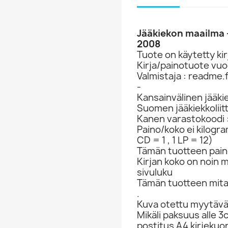
Jääkiekon maailma -
2008
Tuote on käytetty kir
Kirja/painotuote vuo
Valmistaja : readme.f
-
Kansainvälinen jääkiek
Suomen jääkiekkoliit
Kanen varastokoodi 
Paino/koko ei kilogr
CD = 1 , 1 LP = 12)
Tämän tuotteen pain
Kirjan koko on noin 
sivuluku
Tämän tuotteen mita
.
Kuva otettu myytävä
Mikäli paksuus alle 3
postitus A4 kirjekuo