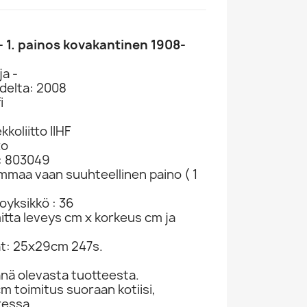
 1. painos kovakantinen 1908-
ja -
delta: 2008
i
koliitto IIHF
to
: 803049
ammaa vaan suuhteellinen paino ( 1
oyksikkö : 36
mitta leveys cm x korkeus cm ja
t: 25x29cm 247s.
nä olevasta tuotteesta.
cm toimitus suoraan kotiisi,
ressa.