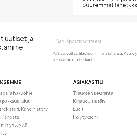
Suuremmat lähetykset
 uutiset ja
istamme
Voit peruuttaa tilauksen milloin tahansa. Kats
oikeudellisista tiedoista.
YKSEMME
ASIAKASTILI
tapa ja hakuohje
Tilauksen seuranta
ja pakkauskulut
Kirjaudu sisään
srekisteri, Kane history
Luo tili
a Kanesta
Hälytykseni
ihin yhteyttä
rtta