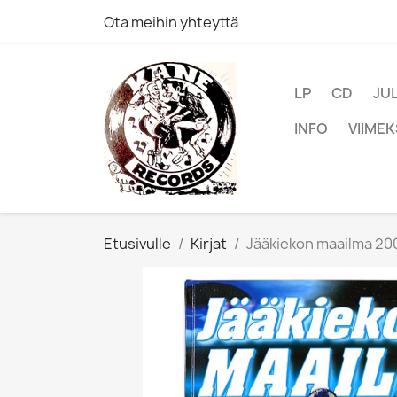
Ota meihin yhteyttä
LP
CD
JU
INFO
VIIMEK
Etusivulle
Kirjat
Jääkiekon maailma 200