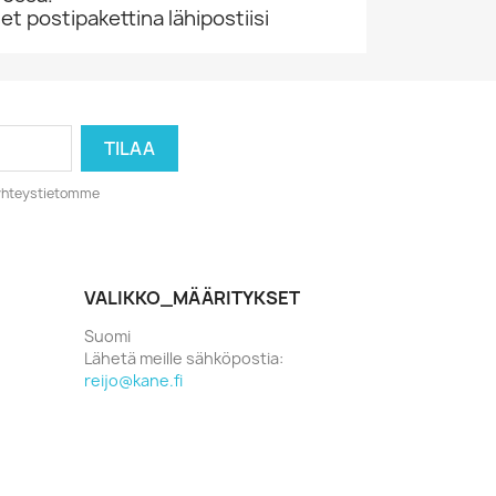
 postipakettina lähipostiisi
o yhteystietomme
VALIKKO_MÄÄRITYKSET
Suomi
Lähetä meille sähköpostia:
reijo@kane.fi