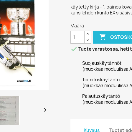
käytetty kirja - 1. painos k
kansilehden kunto EX sisäsi
Määrä

OSTOSKO

Tuote varastossa, heti 
Suojauskäytännöt
(muokkaa moduulissa A
Toimituskäytäntö
(muokkaa moduulissa A
Palautuskäytäntö
(muokkaa moduulissa A

Kuvaus
Tuotetied