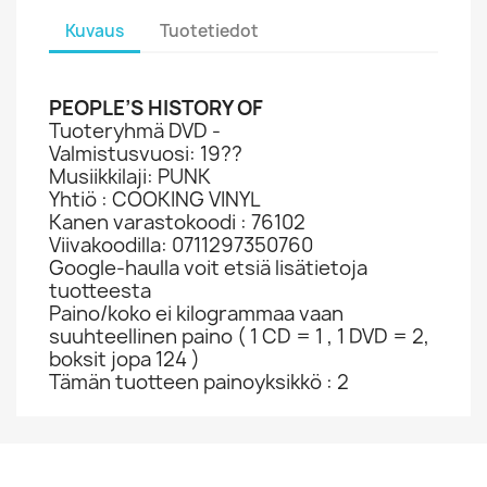
Kuvaus
Tuotetiedot
PEOPLE’S HISTORY OF
Tuoteryhmä DVD -
Valmistusvuosi: 19??
Musiikkilaji: PUNK
Yhtiö : COOKING VINYL
Kanen varastokoodi : 76102
Viivakoodilla: 0711297350760
Google-haulla voit etsiä lisätietoja
tuotteesta
Paino/koko ei kilogrammaa vaan
suuhteellinen paino ( 1 CD = 1 , 1 DVD = 2,
boksit jopa 124 )
Tämän tuotteen painoyksikkö : 2