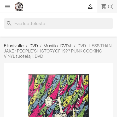
shopping_cart


(0)
search
Etusivulle
DVD
Musiikki DVD:t
DVD - LESS THAN
JAKE : PEOPLE’S HISTORY OF 19?? PUNK COOKING
VINYL tuotelaji: DVD