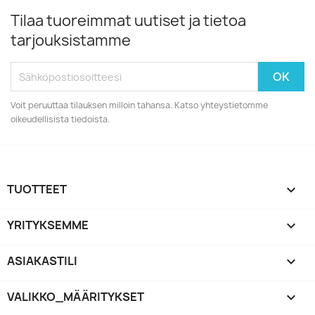
Tilaa tuoreimmat uutiset ja tietoa
tarjouksistamme
Voit peruuttaa tilauksen milloin tahansa. Katso yhteystietomme
oikeudellisista tiedoista.
TUOTTEET

YRITYKSEMME

ASIAKASTILI

VALIKKO_MÄÄRITYKSET
keyboard_arrow_down