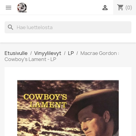
shopping_cart


(0)
search
Etusivulle
Vinyylilevyt
LP
Macrae Gordon :
Cowboy’s Lament - LP