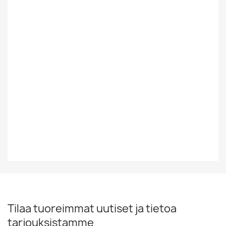
Tyyli
Country
Vuosikymmen
50-Luku
Vuosiluku
1957
EAN13
5013727305414
Tilaa tuoreimmat uutiset ja tietoa
tarjouksistamme