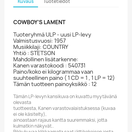
Kuvaus
Tuotetiedot
COWBOY’S LAMENT
Tuoteryhmä ULP - uusi LP-levy
Valmistusvuosi: 1957
Musiikkilaji: COUNTRY
Yhtiö : STETSON
Mahdollinen lisätarkenne:
Kanen varastokoodi : 540731
Paino/koko ei kilogrammaa vaan
suuhteellinen paino ( 1 CD = 1 , 1 LP = 12)
Tämän tuotteen painoyksikkö : 12
Tämän LP-levyn kansikuva on kuvattu myytävänä
olevasta
tuotteesta, Kanen varastovalaistuksessa (kuvaa
ei ole käsitelty),
ainoastaan rajaus kantta suuremmaksi, jotta
kulmatkin näkyvät..
Pikkukuvaa klikkaamalla saat jättikokoisen josta