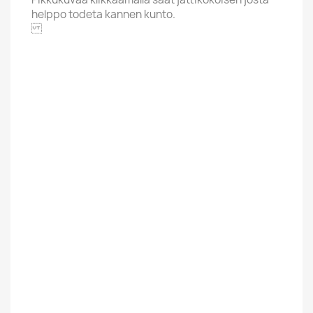
helppo todeta kannen kunto.
STETSON
Aakkoskirjain
M
Artisti / Nimi
Macrae Gordon
Hintaluokka
5,01-8 Euroa
Kunto Uusi Tai
Uusi
Kaytetty
Suomesta Vai
Ulkomainen
Muualta