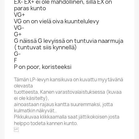
EX- EX+ ei ole mahdollinen, sillä EX on
paras kunto
VG+
VG on on vielä oiva kuuntelulevy
VG-
G+
G näissä G levyissä on tuntuvia naarmuja
( tuntuvat siis kynnellä)
G-
F
P on poor, koristeeksi
Tämän LP-levyn kansikuva on kuvattu myytävänä
olevasta
tuotteesta, Kanen varastovalaistuksessa (kuvaa
ei ole käsitelty),
ainoastaan rajaus kantta suuremmaksi, jotta
kulmatkin näkyvät..
Pikkukuvaa klikkaamalla saat jättikokoisen josta
helppo todeta kannen kunto.