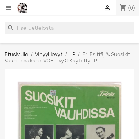
shopping_cart


(0)
search
Etusivulle
Vinyylilevyt
LP
Eri Esittäjiä: Suosikit
Vauhdissa kansi VG+ levy G Käytetty LP