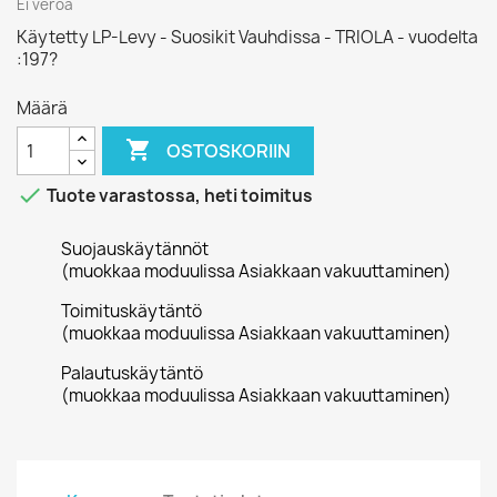
Ei veroa
Käytetty LP-Levy - Suosikit Vauhdissa - TRIOLA - vuodelta
:197?
Määrä

OSTOSKORIIN

Tuote varastossa, heti toimitus
Suojauskäytännöt
(muokkaa moduulissa Asiakkaan vakuuttaminen)
Toimituskäytäntö
(muokkaa moduulissa Asiakkaan vakuuttaminen)
Palautuskäytäntö
(muokkaa moduulissa Asiakkaan vakuuttaminen)