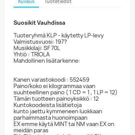
Kuvaus
Tuotetiedot
Suosikit Vauhdissa
Tuoteryhmä KLP - käytetty LP-levy
Valmistusvuosi: 197?
Musiikkilaji: SF 70L
Yhtiö : TRIOLA
Mahdollinen lisätarkenne:
Kanen varastokoodi : 552459
Paino/koko ei kilogrammaa vaan
suuhteellinen paino ( 1 CD = 1 , 1 LP = 12)
Tämän tuotteen painoyksikkö : 12
Kuntokoodeista lisätietoja
kunto jaettu kymmeneen luokkaan
parhaimmasta huonoimpaan
EX emme käytä MINT tai NM vaan EX on
meidän paras