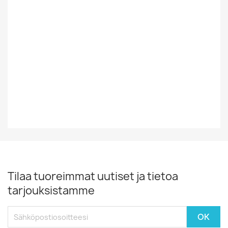
Tyyli
Iskelmä
Vinyylin Kunto
G
Vuosikymmen
70-Luku
Vuosiluku
197?
Tilaa tuoreimmat uutiset ja tietoa
tarjouksistamme