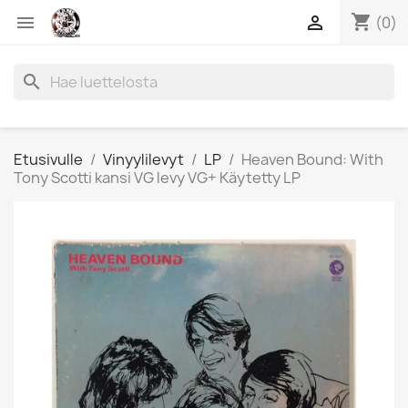
shopping_cart


(0)
search
Etusivulle
Vinyylilevyt
LP
Heaven Bound: With
Tony Scotti kansi VG levy VG+ Käytetty LP