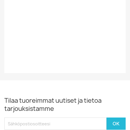
Tyyli
Rock/Pop
Vinyylin Kunto
VG+
Vuosikymmen
70-Luku
Vuosiluku
1972
Tilaa tuoreimmat uutiset ja tietoa
tarjouksistamme