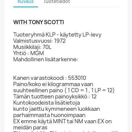
Kuvaus
Tuotetiedot
WITH TONY SCOTTI
Tuoteryhmä KLP - käytetty LP-levy
Valmistusvuosi: 1972
Musiikkilaji: 70L
Yhtiö : MGM
Mahdollinen lisätarkenne:
Kanen varastokoodi : 553010
Paino/koko ei kilogrammaa vaan
suuhteellinen paino ( 1 CD = 1 , 1 LP = 12)
Tämän tuotteen painoyksikkö : 12
Kuntokoodeista lisätietoja
kunto jaettu kymmeneen luokkaan
parhaimmasta huonoimpaan
EX emme käytä MINT tai NM vaan EX on
meidän paras