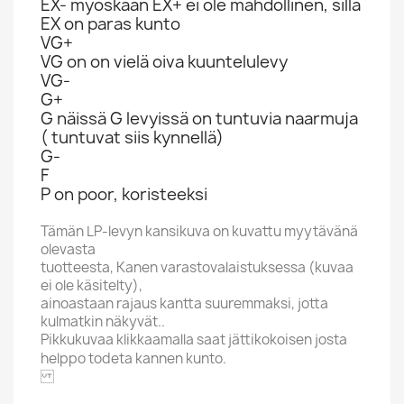
EX- myöskään EX+ ei ole mahdollinen, sillä
EX on paras kunto
VG+
VG on on vielä oiva kuuntelulevy
VG-
G+
G näissä G levyissä on tuntuvia naarmuja
( tuntuvat siis kynnellä)
G-
F
P on poor, koristeeksi
Tämän LP-levyn kansikuva on kuvattu myytävänä
olevasta
tuotteesta, Kanen varastovalaistuksessa (kuvaa
ei ole käsitelty),
ainoastaan rajaus kantta suuremmaksi, jotta
kulmatkin näkyvät..
Pikkukuvaa klikkaamalla saat jättikokoisen josta
helppo todeta kannen kunto.