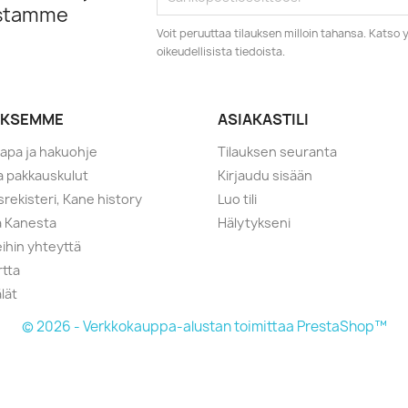
istamme
Voit peruuttaa tilauksen milloin tahansa. Kats
oikeudellisista tiedoista.
YKSEMME
ASIAKASTILI
tapa ja hakuohje
Tilauksen seuranta
ja pakkauskulut
Kirjaudu sisään
srekisteri, Kane history
Luo tili
a Kanesta
Hälytykseni
ihin yhteyttä
rtta
lät
© 2026 - Verkkokauppa-alustan toimittaa PrestaShop™