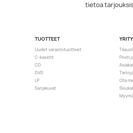
tietoa tarjouks
TUOTTEET
YRIT
Uudet varastotuotteet
Tilaus
C-kasetit
Posti 
CD
Asiaka
DVD
Tietoj
LP
Ota me
Sarjakuvat
Sivuka
Myymä