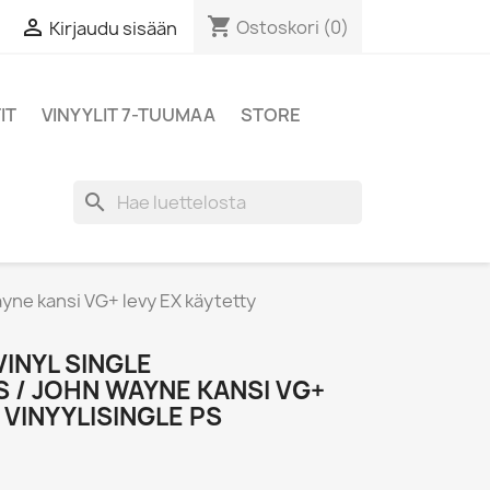
shopping_cart

Ostoskori
(0)
Kirjaudu sisään
IT
VINYYLIT 7-TUUMAA
STORE
search
ayne kansi VG+ levy EX käytetty
VINYL SINGLE
 / JOHN WAYNE KANSI VG+
 VINYYLISINGLE PS