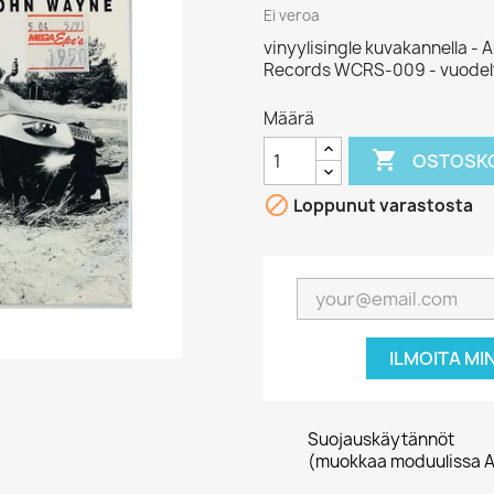
Ei veroa
vinyylisingle kuvakannella -
Records WCRS-009 - vuodelt
Määrä

OSTOSKO

Loppunut varastosta
ILMOITA MI
Suojauskäytännöt
(muokkaa moduulissa A