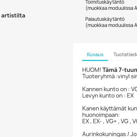
Toimituskäytäntö
(muokkaa moduulissa A
artistilta
Palautuskäytäntö
(muokkaa moduulissa A
Kuvaus
Tuotetied
HUOM!
Tämä 7-tuuma
Tuoteryhmä :vinyl si
Kannen kunto on : V
Levyn kunto on : EX
Kanen käyttämät ku
huonoimpaan:
EX , EX- , VG+ , VG , VG
Aurinkokuningas / J