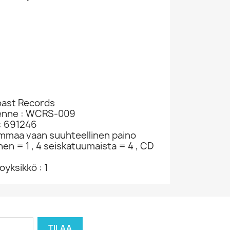
oast Records
kenne : WCRS-009
: 691246
ammaa vaan suuhteellinen paino
nen = 1 , 4 seiskatuumaista = 4 , CD
yksikkö : 1