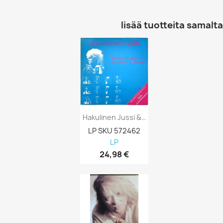
lisää tuotteita samalta 
Hakulinen Jussi & Kinsky Vinyl LP Varkaat...
LP SKU 572462
LP
24,98 €