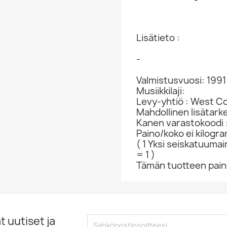
Lisätieto :
-
Valmistusvuosi: 1991
Musiikkilaji:
Levy-yhtiö : West C
Mahdollinen lisätar
Kanen varastokoodi 
Paino/koko ei kilogr
( 1 Yksi seiskatuumai
= 1 )
Tämän tuotteen paino
 uutiset ja