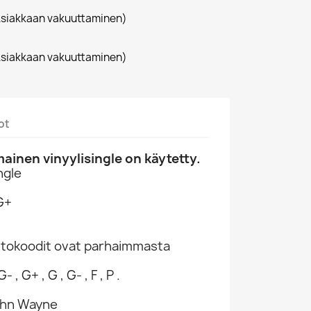
siakkaan vakuuttaminen)
siakkaan vakuuttaminen)
ot
inen vinyylisingle on käytetty.
ngle
G+
ntokoodit ovat parhaimmasta
- , G+ , G , G- , F , P .
ohn Wayne