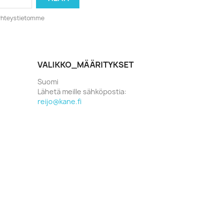
o yhteystietomme
VALIKKO_MÄÄRITYKSET
Suomi
Lähetä meille sähköpostia:
reijo@kane.fi