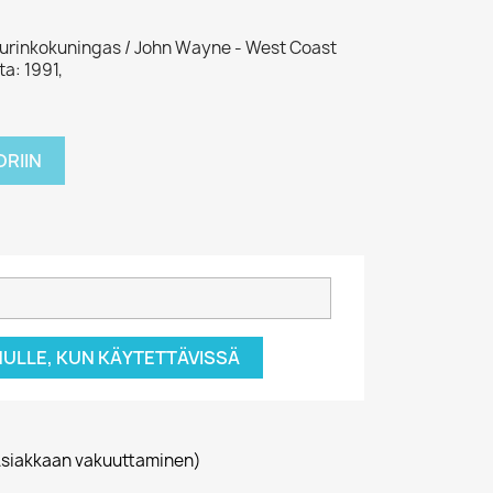
 Aurinkokuningas / John Wayne - West Coast
a: 1991,
RIIN
NULLE, KUN KÄYTETTÄVISSÄ
siakkaan vakuuttaminen)