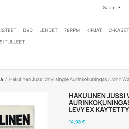

Suomi
LISTEET
DVD
LEHDET
78RPM
KIRJAT
C-KASET
SI TULLEET
aa
Hakulinen Jussi vinyl single Aurinkokuningas / John W
HAKULINEN JUSSI 
AURINKOKUNINGAS
LEVY EX KÄYTETTY
14,98 €