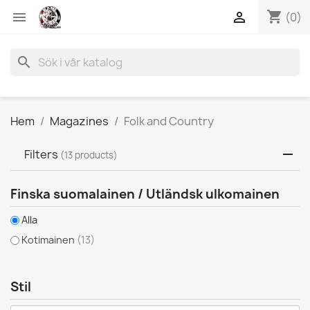
shopping_cart


(0)
search
Hem
Magazines
Folk and Country
Filters
(13 products)
Finska suomalainen / Utländsk ulkomainen
Alla
Kotimainen
(13)
Stil