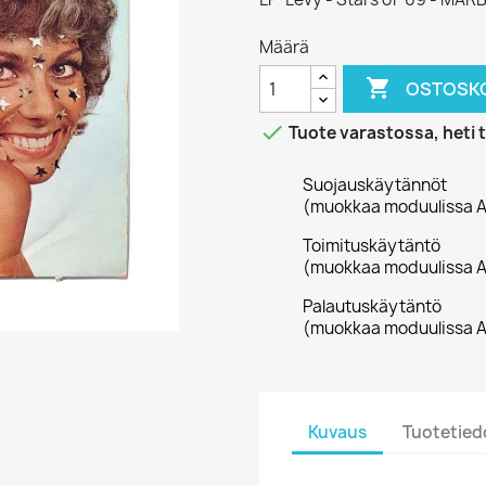
Määrä

OSTOSKO

Tuote varastossa, heti 
Suojauskäytännöt
(muokkaa moduulissa A
Toimituskäytäntö
(muokkaa moduulissa A
Palautuskäytäntö
(muokkaa moduulissa A
Kuvaus
Tuotetied