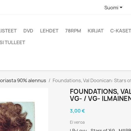

Suomi
LISTEET
DVD
LEHDET
78RPM
KIRJAT
C-KASET
SI TULLEET
oriasta 90% alennus
Foundations, Val Doonican: Stars o
FOUNDATIONS, VAL
VG- / VG- ILMAIN
3,00 €
Ei veroa
LP-Levy - Stars of ‘69 - MAR