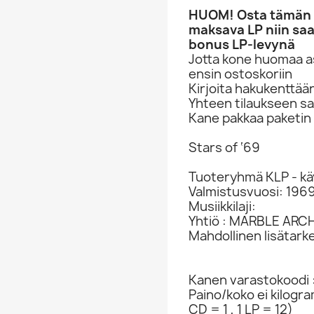
HUOM! Osta tämän li
maksava LP niin saa
bonus LP-levynä
Jotta kone huomaa asi
ensin ostoskoriin
Kirjoita hakukenttää
Yhteen tilaukseen sa
Kane pakkaa paketin 
Stars of ‘69
Tuoteryhmä KLP - kä
Valmistusvuosi: 196
Musiikkilaji:
Yhtiö : MARBLE ARC
Mahdollinen lisätark
Kanen varastokoodi 
Paino/koko ei kilogr
CD = 1 , 1 LP = 12)