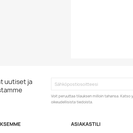
Vinyylin Kunto
Vuosikymmen
Vuosiluku
 uutiset ja
istamme
Voit peruuttaa tilauksen milloin tahansa. Kats
oikeudellisista tiedoista.
YKSEMME
ASIAKASTILI