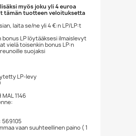
säksi myös joku yli 4 euroa
t tämän tuotteen veloituksetta
an, laita se/ne yli 4 €:n LP/LP:t
n bonus LP löytääksesi ilmaislevyt
at vielä toisenkin bonus LP:n
reunoille suojaksi
ytetty LP-levy
9
H MAL 1146
enne:
: 569105
ammaa vaan suuhteellinen paino ( 1