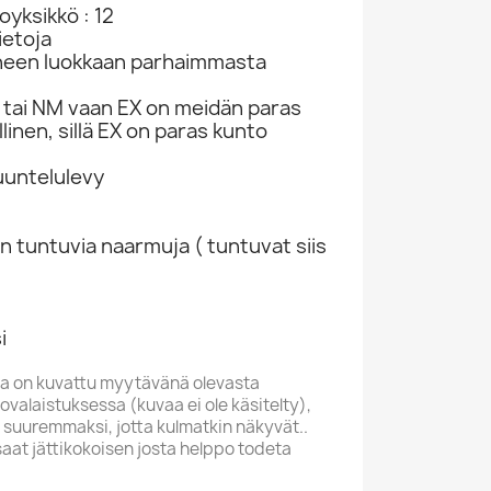
yksikkö : 12
ietoja
neen luokkaan parhaimmasta
tai NM vaan EX on meidän paras
linen, sillä EX on paras kunto
kuuntelulevy
n tuntuvia naarmuja ( tuntuvat siis
i
a on kuvattu myytävänä olevasta
valaistuksessa (kuvaa ei ole käsitelty),
 suuremmaksi, jotta kulmatkin näkyvät..
saat jättikokoisen josta helppo todeta