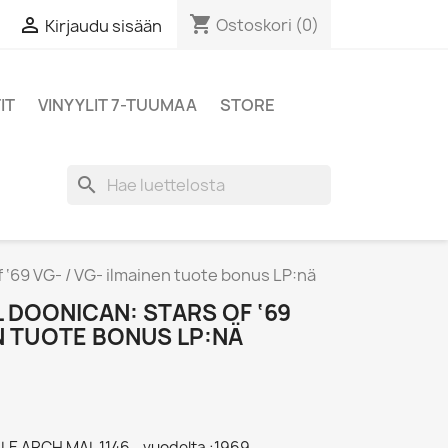
shopping_cart

Ostoskori
(0)
Kirjaudu sisään
IT
VINYYLIT 7-TUUMAA
STORE
search
f ‘69 VG- / VG- ilmainen tuote bonus LP:nä
 DOONICAN: STARS OF ‘69
EN TUOTE BONUS LP:NÄ
BLE ARCH MAL 1146 - vuodelta :1969,