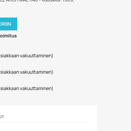
RIIN
toimitus
siakkaan vakuuttaminen)
siakkaan vakuuttaminen)
siakkaan vakuuttaminen)
ot