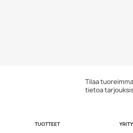
Tilaa tuoreimmat
tietoa tarjouks
TUOTTEET
YRIT