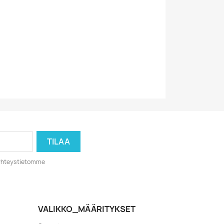
VG-
60-Luku
1969
o yhteystietomme
VALIKKO_MÄÄRITYKSET