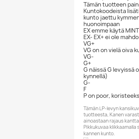
Tämän tuotteen paino
Kuntokoodeista lisät
kunto jaettu kymme
huonoimpaan
EX emme käytä MINT 
EX- EX+ ei ole mahdol
VG+
VG on on vielä oiva 
VG-
G+
G näissä G levyissä o
kynnellä)
G-
F
P on poor, koristeeks
Tämän LP-levyn kansikuv
tuotteesta, Kanen varasto
ainoastaan rajaus kantta
Pikkukuvaa klikkaamalla 
kannen kunto.