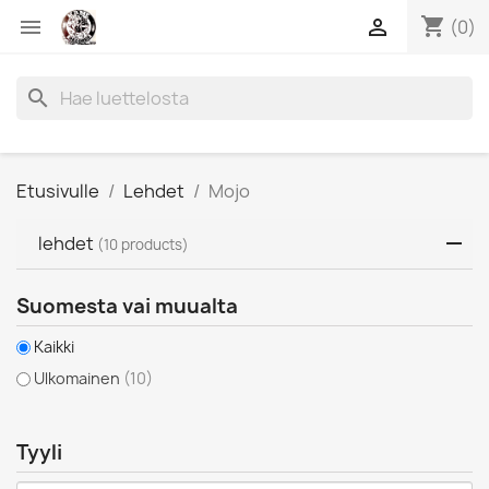
shopping_cart


(0)
search
Etusivulle
Lehdet
Mojo
lehdet
(10 products)
Suomesta vai muualta
Kaikki
Ulkomainen
(10)
Tyyli