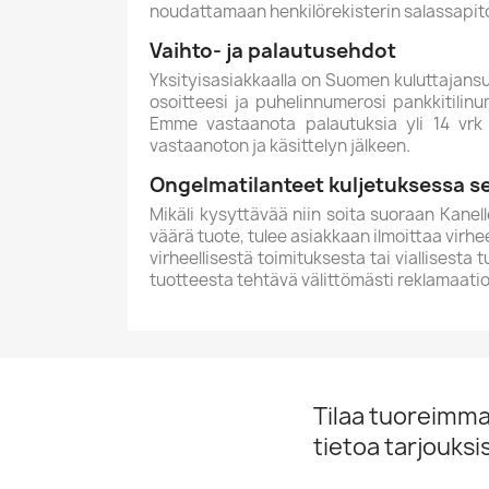
noudattamaan henkilörekisterin salassapito
Vaihto- ja palautusehdot
Yksityisasiakkaalla on Suomen kuluttajansu
osoitteesi ja puhelinnumerosi pankkitili
Emme vastaanota palautuksia yli 14 vrk k
vastaanoton ja käsittelyn jälkeen.
Ongelmatilanteet kuljetuksessa sek
Mikäli kysyttävää niin soita suoraan Kanell
väärä tuote, tulee asiakkaan ilmoittaa virhe
virheellisestä toimituksesta tai viallisesta
tuotteesta tehtävä välittömästi reklamaatio
Tilaa tuoreimmat
tietoa tarjouks