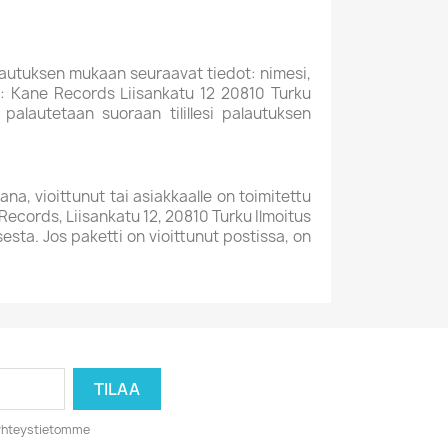
alautuksen mukaan seuraavat tiedot: nimesi,
e: Kane Records Liisankatu 12 20810 Turku
palautetaan suoraan tilillesi palautuksen
na, vioittunut tai asiakkaalle on toimitettu
 Records, Liisankatu 12, 20810 Turku Ilmoitus
sesta. Jos paketti on vioittunut postissa, on
o yhteystietomme