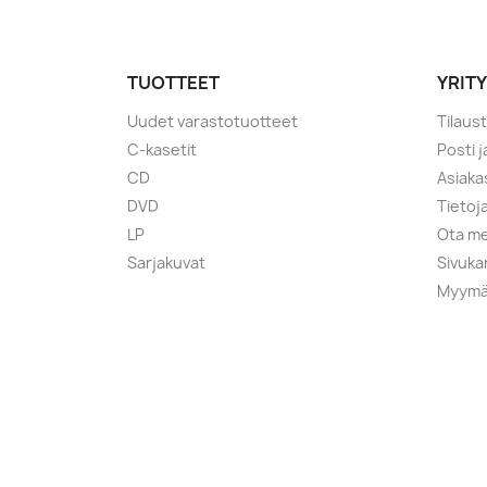
TUOTTEET
YRIT
Uudet varastotuotteet
Tilaus
C-kasetit
Posti 
CD
Asiaka
DVD
Tietoj
LP
Ota me
Sarjakuvat
Sivuka
Myymä