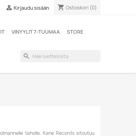
shopping_cart

Ostoskori
(0)
Kirjaudu sisään
IT
VINYYLIT 7-TUUMAA
STORE
search
 kolmannelle taholle. Kane Records sitoutuu