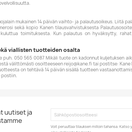
velvollisuutta.
ojalain mukainen 14 päivän vaihto- ja palautusoikeus. Liitä p
numerosi sekä kopio Kanen tilausvahvistuksesta Palautusosoit
uluttua toimituksesta. Kun palautus on hyväksytty, rahat 
ä viallisten tuotteiden osalta
e puh. 050 565 0087 Mikäli tuote on kadonnut kuljetuksen aika
estä välittömästi osoitteeseen reijo@kane.fi tai postitse: Kane
 tuotteesta on tehtävä 14 päivän sisällä tuotteen vastaanottami
 postiin.
 uutiset ja
istamme
Voit peruuttaa tilauksen milloin tahansa. Kats