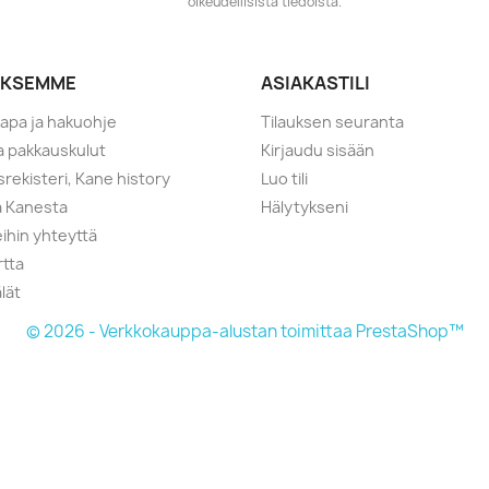
oikeudellisista tiedoista.
YKSEMME
ASIAKASTILI
tapa ja hakuohje
Tilauksen seuranta
ja pakkauskulut
Kirjaudu sisään
srekisteri, Kane history
Luo tili
a Kanesta
Hälytykseni
ihin yhteyttä
rtta
lät
© 2026 - Verkkokauppa-alustan toimittaa PrestaShop™