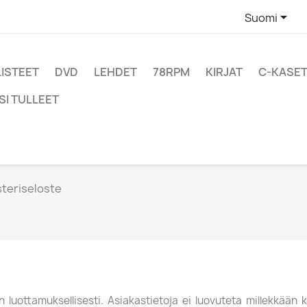

Suomi
LISTEET
DVD
LEHDET
78RPM
KIRJAT
C-KASET
SI TULLEET
steriseloste
n luottamuksellisesti. Asiakastietoja ei luovuteta millekkään