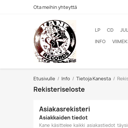
Ota meihin yhteyttä
LP
CD
JU
INFO
VIIMEK
Etusivulle
Info
Tietoja Kanesta
Reki
Rekisteriseloste
Asiakasrekisteri
Asiakkaiden tiedot
Kane käsittelee kaikki asiakastiedot täysi