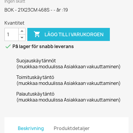
Ingen skatt
BOK - 21X23CM 468S - - år :19
Kvantitet

LÄGG TILL I VARUKORGEN

På lager för snabb leverans
Suojauskäytännöt
(muokkaa moduulissa Asiakkaan vakuuttaminen)
Toimituskäytäntö
(muokkaa moduulissa Asiakkaan vakuuttaminen)
Palautuskäytäntö
(muokkaa moduulissa Asiakkaan vakuuttaminen)
Beskrivning
Produktdetaljer