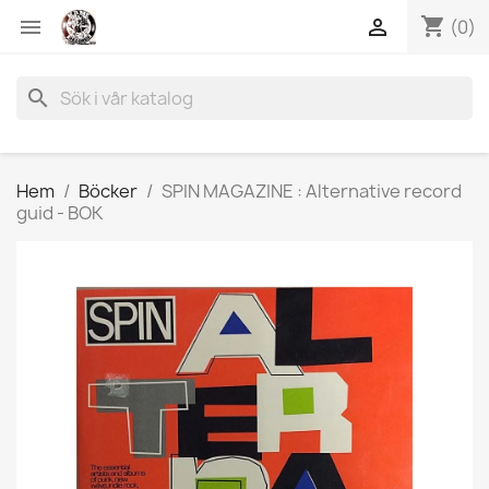
shopping_cart


(0)
search
Hem
Böcker
SPIN MAGAZINE : Alternative record
guid - BOK