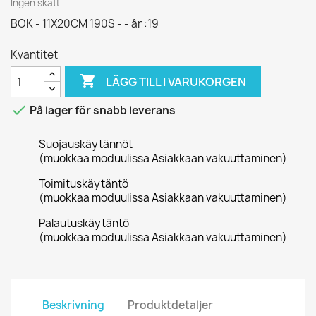
Ingen skatt
BOK - 11X20CM 190S - - år :19
Kvantitet

LÄGG TILL I VARUKORGEN

På lager för snabb leverans
Suojauskäytännöt
(muokkaa moduulissa Asiakkaan vakuuttaminen)
Toimituskäytäntö
(muokkaa moduulissa Asiakkaan vakuuttaminen)
Palautuskäytäntö
(muokkaa moduulissa Asiakkaan vakuuttaminen)
Beskrivning
Produktdetaljer