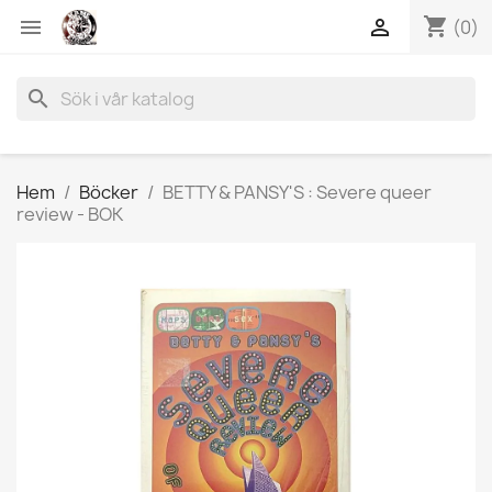
shopping_cart


(0)
search
Hem
Böcker
BETTY & PANSY'S : Severe queer
review - BOK