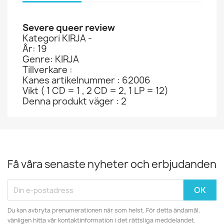
Severe queer review
Kategori KIRJA -
År: 19
Genre: KIRJA
Tillverkare :
Kanes artikelnummer : 62006
Vikt ( 1 CD = 1 , 2 CD = 2, 1 LP = 12)
Denna produkt väger : 2
Få våra senaste nyheter och erbjudanden
Du kan avbryta prenumerationen när som helst. För detta ändamål,
vänligen hitta vår kontaktinformation i det rättsliga meddelandet.