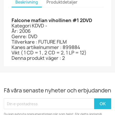
Beskrivning
Produktdetaljer
Falcone mafian vihollinen #1 2DVD
Kategori KDVD -
År: 2006
Genre: DVD
Tillverkare : FUTURE FILM
Kanes artikelnummer : 899884
Vikt ( 1 CD = 1 , 2 CD = 2, 1 LP = 12)
Denna produkt väger : 2
Få våra senaste nyheter och erbjudanden
Du kan avbryta prenumerationen när som helst. För detta ändamål,