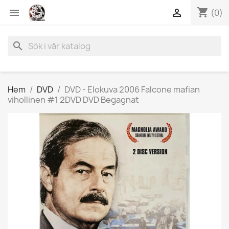
shopping_cart


(0)
search
Hem
DVD
DVD - Elokuva 2006 Falcone mafian
vihollinen #1 2DVD DVD Begagnat