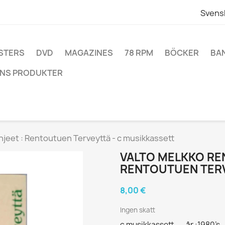
Svens
STERS
DVD
MAGAZINES
78 RPM
BÖCKER
BA
NS PRODUKTER
jeet : Rentoutuen Terveyttä - c musikkassett
VALTO MELKKO RE
RENTOUTUEN TERV
8,00 €
Ingen skatt
c musikkassett - - år :1980’s