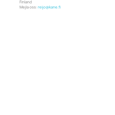
Finland
Mejla oss:
reijo@kane.fi