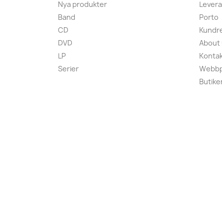
Nya produkter
Lever
Band
Porto
CD
Kundre
DVD
About
LP
Kontak
Serier
Webbp
Butike