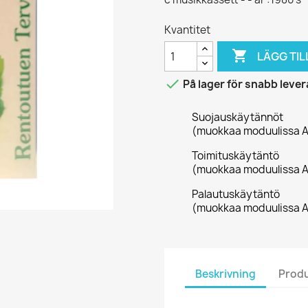
Kvantitet

LÄGG TIL

På lager för snabb leve
Suojauskäytännöt
(muokkaa moduulissa A
Toimituskäytäntö
(muokkaa moduulissa A
Palautuskäytäntö
(muokkaa moduulissa A
Beskrivning
Produ