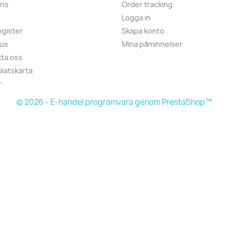
ans
Order tracking
Logga in
gister
Skapa konto
 us
Mina påminnelser
ta oss
latskarta
r
© 2026 - E-handel programvara genom PrestaShop™