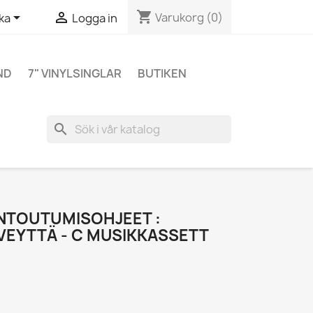
shopping_cart


Varukorg
(0)
ka
Logga in
ND
7" VINYLSINGLAR
BUTIKEN
search
NTOUTUMISOHJEET :
EYTTÄ - C MUSIKKASSETT