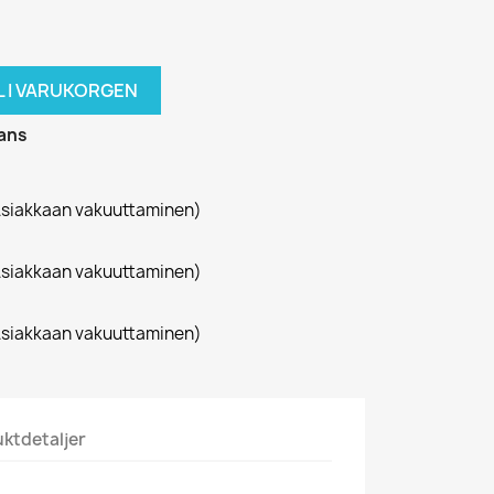
L I VARUKORGEN
rans
siakkaan vakuuttaminen)
siakkaan vakuuttaminen)
siakkaan vakuuttaminen)
ktdetaljer