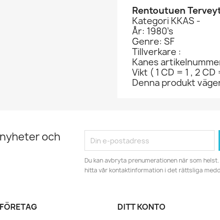
Rentoutuen Tervey
Kategori KKAS -
År: 1980’s
Genre: SF
Tillverkare :
Kanes artikelnumme
Vikt ( 1 CD = 1 , 2 CD 
Denna produkt väger 
 nyheter och
Du kan avbryta prenumerationen när som helst. 
hitta vår kontaktinformation i det rättsliga med
 FÖRETAG
DITT KONTO