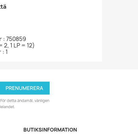
ttä
r : 750859
= 2, 1 LP = 12)
: 1
För detta ändamål, vänligen
delandet.
BUTIKSINFORMATION