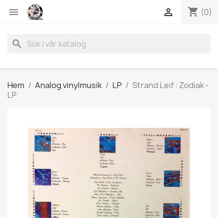
shopping_cart


(0)
search
Hem
Analog vinylmusik
LP
Strand Leif : Zodiak -
LP