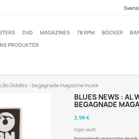
Svens
STERS
DVD
MAGAZINES
78 RPM
BÖCKER
BA
NS PRODUKTER
on,Bo Diddley - begagnade magazine musik
BLUES NEWS : AL 
BEGAGNADE MAGA
2,98 €
Ingen skatt
begagnade magazine musik - 