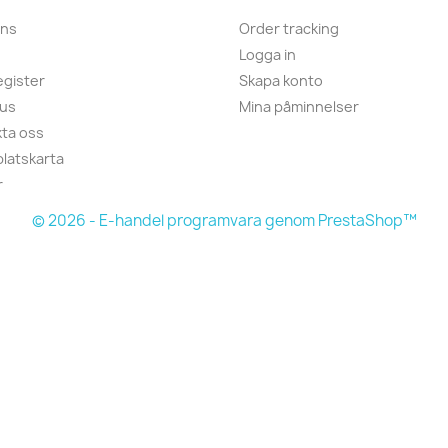
ans
Order tracking
Logga in
gister
Skapa konto
 us
Mina påminnelser
ta oss
latskarta
r
© 2026 - E-handel programvara genom PrestaShop™