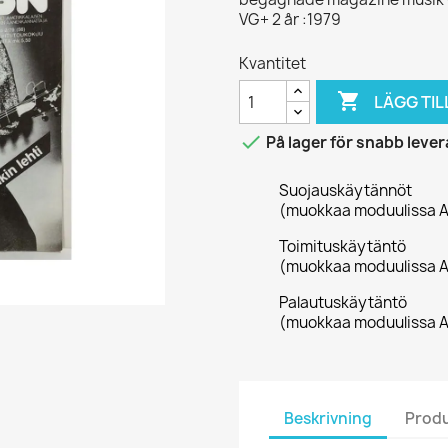
VG+ 2 år :1979
Kvantitet

LÄGG TIL

På lager för snabb leve
Suojauskäytännöt
(muokkaa moduulissa A
Toimituskäytäntö
(muokkaa moduulissa A
Palautuskäytäntö
(muokkaa moduulissa A
Beskrivning
Produ