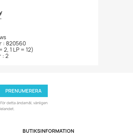
y
-
ews
r : 820560
= 2, 1 LP = 12)
 : 2
För detta ändamål, vänligen
delandet.
BUTIKSINFORMATION