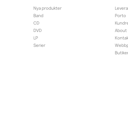
Nya produkter
Lever
Band
Porto
CD
Kundre
DVD
About
LP
Kontak
Serier
Webbp
Butike