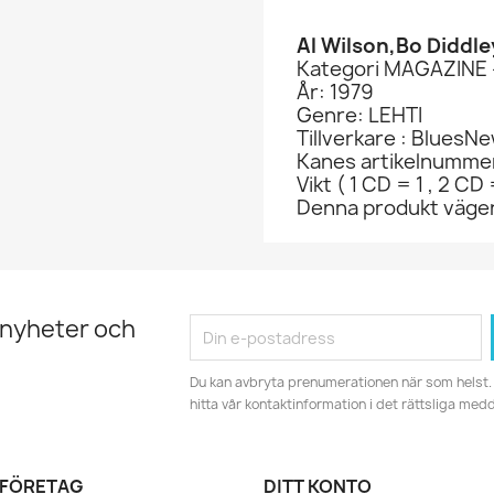
Al Wilson,Bo Diddle
Kategori MAGAZINE 
År: 1979
Genre: LEHTI
Tillverkare : BluesN
Kanes artikelnumme
Vikt ( 1 CD = 1 , 2 CD 
Denna produkt väger
 nyheter och
Du kan avbryta prenumerationen när som helst. 
hitta vår kontaktinformation i det rättsliga med
 FÖRETAG
DITT KONTO