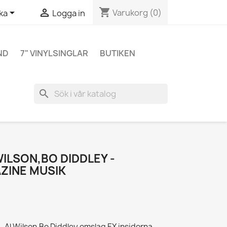
shopping_cart


Varukorg
(0)
ka
Logga in
ND
7" VINYLSINGLAR
BUTIKEN
search
WILSON,BO DIDDLEY -
ZINE MUSIK
Al Wilson,Bo Diddley omslag EX insidorna