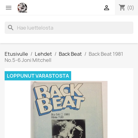
shopping_cart


(0)
search
Etusivulle
Lehdet
Back Beat
Back Beat 1981
No.5-6 Joni Mitchell
LOPPUNUT VARASTOSTA