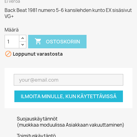
Ei veroa
Back Beat 1981 numero 5-6 kansilehden kunto EX sisäsivut
VG+
Määrä

OSTOSKORIIN

Loppunut varastosta
ILMOITA MINULLE, KUN KÄYTETTÄVISSÄ
Suojauskäytännöt
(muokkaa moduulissa Asiakkaan vakuuttaminen)
Toimituskäytäntö