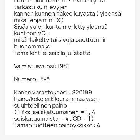
Lehtien kuntoa ei ole arvioitu yhtä
tarkasti kuin levyjen
kannen kunnon näkee kuvasta ( yleensä
mikäli ehjä niin EX )
Sisäsivujen kunto merkitty yleensä
kuntoon VG+,
mikäli leikelty tai sivuja puuttuu niin
huonommaksi
Tämä lehti ei sisällä julistetta
Valmistusvuosi: 1981
Numero : 5-6
Kanen varastokoodi : 820199
Paino/koko ei kilogrammaa vaan
suuhteellinen paino
( 1 Yksi seiskatuumainen = 1 , 4
seiskatuumaista = 4 , CD = 1 )
Tämän tuotteen painoyksikkö : 4