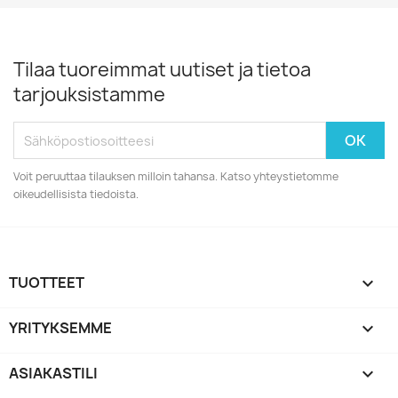
Tilaa tuoreimmat uutiset ja tietoa
tarjouksistamme
Voit peruuttaa tilauksen milloin tahansa. Katso yhteystietomme
oikeudellisista tiedoista.
TUOTTEET

YRITYKSEMME

ASIAKASTILI
