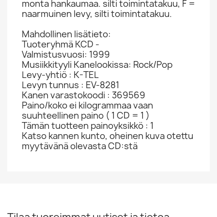
monta hankaumaa. silti toimintatakuu, F =
naarmuinen levy, silti toimintatakuu.
Mahdollinen lisätieto:
Tuoteryhmä KCD -
Valmistusvuosi: 1999
Musiikkityyli Kanelookissa: Rock/Pop
Levy-yhtiö : K-TEL
Levyn tunnus : EV-8281
Kanen varastokoodi : 369569
Paino/koko ei kilogrammaa vaan
suuhteellinen paino ( 1 CD = 1 )
Tämän tuotteen painoyksikkö : 1
Katso kannen kunto, oheinen kuva otettu
myytävänä olevasta CD:stä