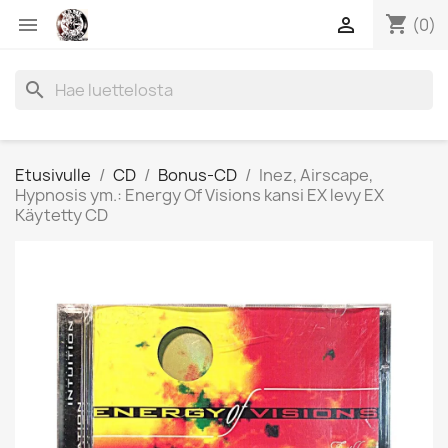
shopping_cart


(0)
search
Etusivulle
CD
Bonus-CD
Inez, Airscape,
Hypnosis ym.: Energy Of Visions kansi EX levy EX
Käytetty CD