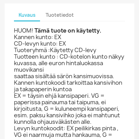
Kuvaus
Tuotetiedot
HUOM!
Tämä tuote on käytetty.
Kannen kunto: EX
CD-levyn kunto: EX
Tuoteryhmä :Käytetty CD-levy
Tuotteen kunto : CD-kotelon kunto näkyy
kuvassa, alle euron hintaluokassa
muovikansi
saattaa sisältää särön kansimuovissa.
Kannen kuntokoodi tarkoittaa kansivihon
ja takapaperin kuntoa
EX = täysin ehjä kansipaperi. VG =
paperissa painauma tai taipuma, ei
kirjoitusta, G = kuluneempi kansipaperi,
esim. paksu kansivihko joka ei mahtunut
kunnolla ohjausväkästen alle.
Levyn kuntokoodit: EX peilikirkas pinta ,
VG ei naarmuja mutta hankauma, G =