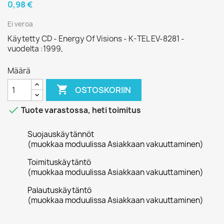
0,98 €
Ei veroa
Käytetty CD - Energy Of Visions - K-TEL EV-8281 -
vuodelta :1999,
Määrä

OSTOSKORIIN

Tuote varastossa, heti toimitus
Suojauskäytännöt
(muokkaa moduulissa Asiakkaan vakuuttaminen)
Toimituskäytäntö
(muokkaa moduulissa Asiakkaan vakuuttaminen)
Palautuskäytäntö
(muokkaa moduulissa Asiakkaan vakuuttaminen)