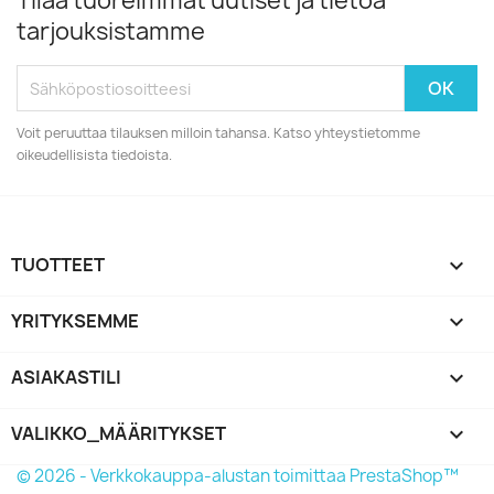
Tilaa tuoreimmat uutiset ja tietoa
tarjouksistamme
Voit peruuttaa tilauksen milloin tahansa. Katso yhteystietomme
oikeudellisista tiedoista.
TUOTTEET

YRITYKSEMME

ASIAKASTILI

VALIKKO_MÄÄRITYKSET
keyboard_arrow_down
© 2026 - Verkkokauppa-alustan toimittaa PrestaShop™