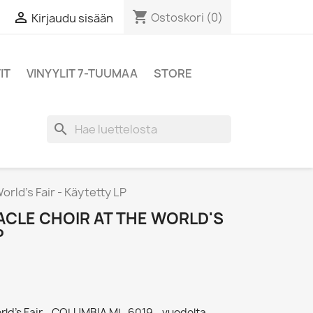
shopping_cart

Ostoskori
(0)
Kirjaudu sisään
IT
VINYYLIT 7-TUUMAA
STORE
search
ld's Fair - Käytetty LP
LE CHOIR AT THE WORLD'S
P
rld's Fair - COLUMBIA ML-6019 - vuodelta