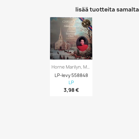
lisää tuotteita samalta 
Horne Marilyn, Mormon Tabernacle Choir:...
LP-levy 558848
LP
3,98 €