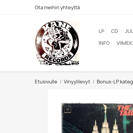
Ota meihin yhteyttä
LP
CD
JU
INFO
VIIMEK
Etusivulle
Vinyylilevyt
Bonus-LP kateg