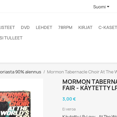

Suomi
LISTEET
DVD
LEHDET
78RPM
KIRJAT
C-KASET
SI TULLEET
oriasta 90% alennus
Mormon Tabernacle Choir At The Wor
MORMON TABERNAC
FAIR - KÄYTETTY L
3,00 €
Ei veroa
Käytetty LP-Levy - At The Wo