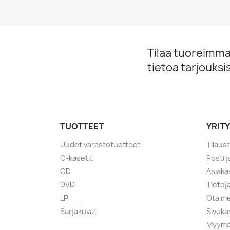
Tilaa tuoreimmat
tietoa tarjouks
TUOTTEET
YRIT
Uudet varastotuotteet
Tilaus
C-kasetit
Posti 
CD
Asiaka
DVD
Tietoj
LP
Ota me
Sarjakuvat
Sivuka
Myymä