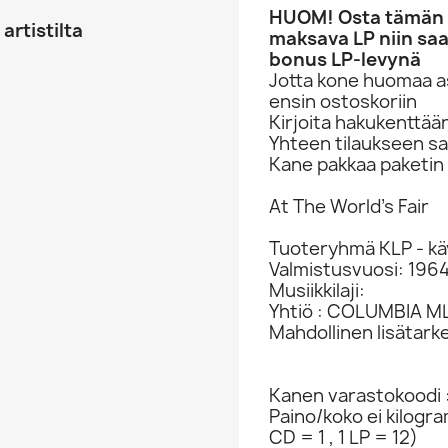
HUOM! Osta tämän li
artistilta
maksava LP niin saa
bonus LP-levynä
Jotta kone huomaa asi
ensin ostoskoriin
Kirjoita hakukenttää
Yhteen tilaukseen sa
Kane pakkaa paketin 
At The World's Fair
Tuoteryhmä KLP - kä
Valmistusvuosi: 196
Musiikkilaji:
Yhtiö : COLUMBIA M
Mahdollinen lisätark
Kanen varastokoodi 
Paino/koko ei kilogr
CD = 1 , 1 LP = 12)