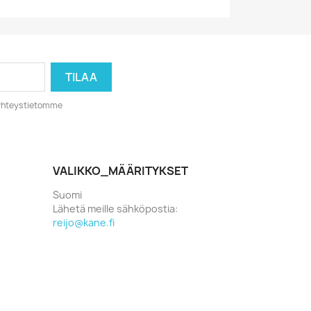
o yhteystietomme
VALIKKO_MÄÄRITYKSET
Suomi
Lähetä meille sähköpostia:
reijo@kane.fi