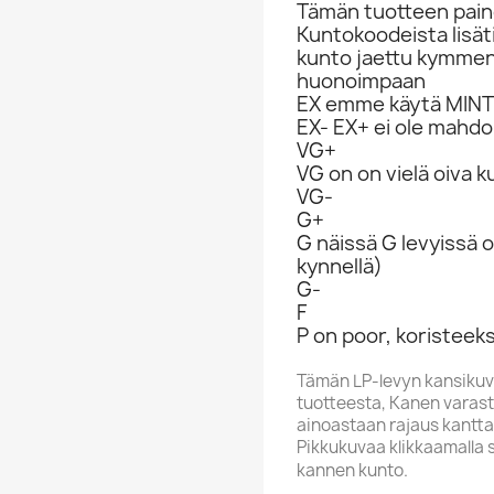
Tämän tuotteen paino
Kuntokoodeista lisät
kunto jaettu kymme
huonoimpaan
EX emme käytä MINT 
EX- EX+ ei ole mahdol
VG+
VG on on vielä oiva 
VG-
G+
G näissä G levyissä o
kynnellä)
G-
F
P on poor, koristeeks
Tämän LP-levyn kansikuv
tuotteesta, Kanen varasto
ainoastaan rajaus kantta
Pikkukuvaa klikkaamalla 
kannen kunto.