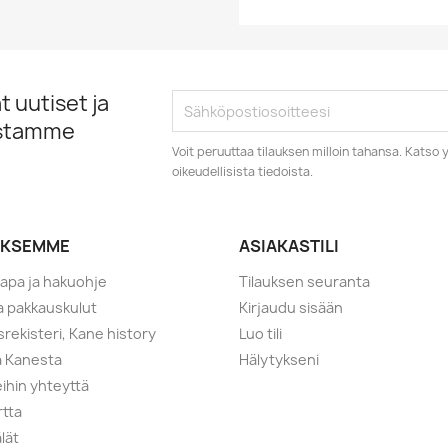
 uutiset ja
istamme
Voit peruuttaa tilauksen milloin tahansa. Kats
oikeudellisista tiedoista.
YKSEMME
ASIAKASTILI
tapa ja hakuohje
Tilauksen seuranta
ja pakkauskulut
Kirjaudu sisään
srekisteri, Kane history
Luo tili
a Kanesta
Hälytykseni
ihin yhteyttä
rtta
lät