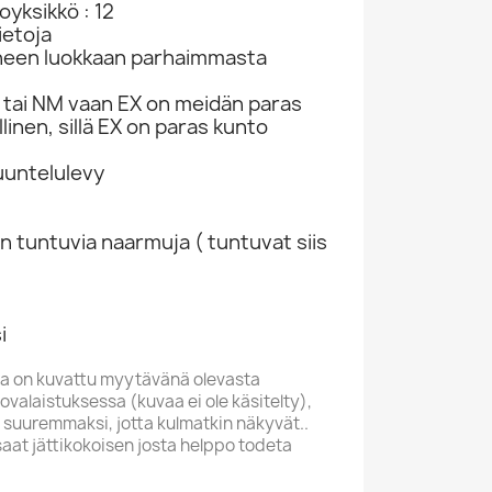
yksikkö : 12
ietoja
neen luokkaan parhaimmasta
tai NM vaan EX on meidän paras
linen, sillä EX on paras kunto
kuuntelulevy
n tuntuvia naarmuja ( tuntuvat siis
i
a on kuvattu myytävänä olevasta
valaistuksessa (kuvaa ei ole käsitelty),
 suuremmaksi, jotta kulmatkin näkyvät..
saat jättikokoisen josta helppo todeta