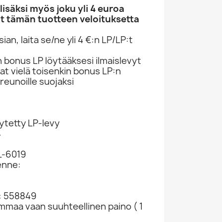
säksi myös joku yli 4 euroa
t tämän tuotteen veloituksetta
an, laita se/ne yli 4 €:n LP/LP:t
n bonus LP löytääksesi ilmaislevyt
at vielä toisenkin bonus LP:n
reunoille suojaksi
ytetty LP-levy
4
L-6019
enne:
: 558849
ammaa vaan suuhteellinen paino ( 1