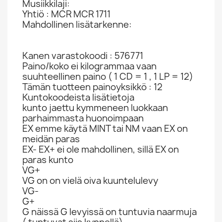
Musiikkilaji:
Yhtiö : MCR MCR 1711
Mahdollinen lisätarkenne:
Kanen varastokoodi : 576771
Paino/koko ei kilogrammaa vaan
suuhteellinen paino ( 1 CD = 1 , 1 LP = 12)
Tämän tuotteen painoyksikkö : 12
Kuntokoodeista lisätietoja
kunto jaettu kymmeneen luokkaan
parhaimmasta huonoimpaan
EX emme käytä MINT tai NM vaan EX on
meidän paras
EX- EX+ ei ole mahdollinen, sillä EX on
paras kunto
VG+
VG on on vielä oiva kuuntelulevy
VG-
G+
G näissä G levyissä on tuntuvia naarmuja