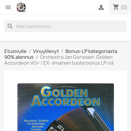
shopping_cart


(0)
search
Etusivulle
Vinyylilevyt
Bonus-LP kategoriasta
90% alennus
Orchestra Jan Gorissen: Golden
Accordeon VG+ / EX- ilmainen tuote bonus LP:nä