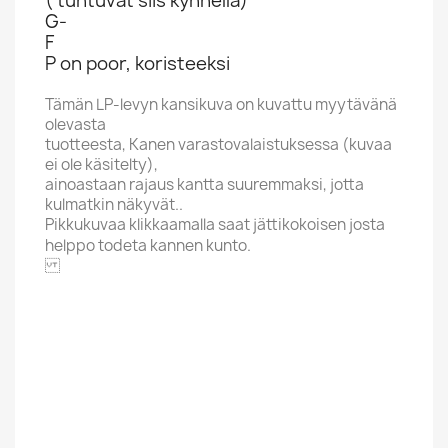
( tuntuvat siis kynnellä)
G-
F
P on poor, koristeeksi
Tämän LP-levyn kansikuva on kuvattu myytävänä
olevasta
tuotteesta, Kanen varastovalaistuksessa (kuvaa
ei ole käsitelty),
ainoastaan rajaus kantta suuremmaksi, jotta
kulmatkin näkyvät..
Pikkukuvaa klikkaamalla saat jättikokoisen josta
helppo todeta kannen kunto.
MCR
Aakkoskirjain
G