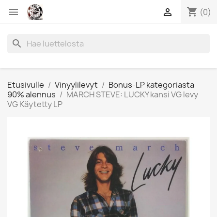
shopping_cart


(0)
search
Etusivulle
Vinyylilevyt
Bonus-LP kategoriasta
90% alennus
MARCH STEVE: LUCKY kansi VG levy
VG Käytetty LP