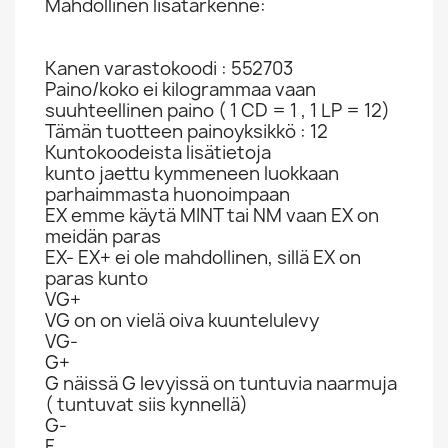
Mahdollinen lisätarkenne:
Kanen varastokoodi : 552703
Paino/koko ei kilogrammaa vaan
suuhteellinen paino ( 1 CD = 1 , 1 LP = 12)
Tämän tuotteen painoyksikkö : 12
Kuntokoodeista lisätietoja
kunto jaettu kymmeneen luokkaan
parhaimmasta huonoimpaan
EX emme käytä MINT tai NM vaan EX on
meidän paras
EX- EX+ ei ole mahdollinen, sillä EX on
paras kunto
VG+
VG on on vielä oiva kuuntelulevy
VG-
G+
G näissä G levyissä on tuntuvia naarmuja
( tuntuvat siis kynnellä)
G-
F