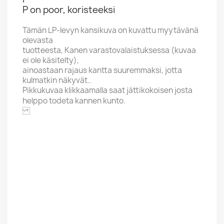
P on poor, koristeeksi
Tämän LP-levyn kansikuva on kuvattu myytävänä
olevasta
tuotteesta, Kanen varastovalaistuksessa (kuvaa
ei ole käsitelty),
ainoastaan rajaus kantta suuremmaksi, jotta
kulmatkin näkyvät..
Pikkukuvaa klikkaamalla saat jättikokoisen josta
helppo todeta kannen kunto.
UA
Aakkoskirjain
M
Hintaluokka
3 Euroa