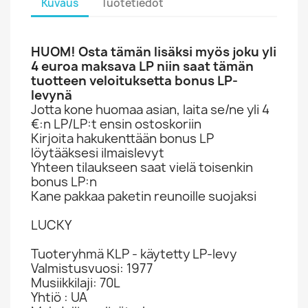
Kuvaus
Tuotetiedot
HUOM! Osta tämän lisäksi myös joku yli
4 euroa maksava LP niin saat tämän
tuotteen veloituksetta bonus LP-
levynä
Jotta kone huomaa asian, laita se/ne yli 4
€:n LP/LP:t ensin ostoskoriin
Kirjoita hakukenttään bonus LP
löytääksesi ilmaislevyt
Yhteen tilaukseen saat vielä toisenkin
bonus LP:n
Kane pakkaa paketin reunoille suojaksi
LUCKY
Tuoteryhmä KLP - käytetty LP-levy
Valmistusvuosi: 1977
Musiikkilaji: 70L
Yhtiö : UA