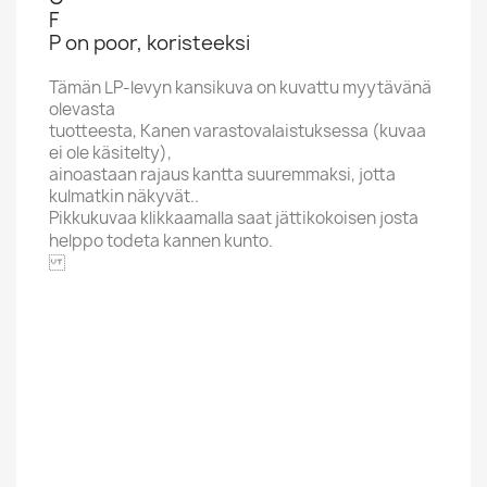
F
P on poor, koristeeksi
Tämän LP-levyn kansikuva on kuvattu myytävänä
olevasta
tuotteesta, Kanen varastovalaistuksessa (kuvaa
ei ole käsitelty),
ainoastaan rajaus kantta suuremmaksi, jotta
kulmatkin näkyvät..
Pikkukuvaa klikkaamalla saat jättikokoisen josta
helppo todeta kannen kunto.
PACIFIC
Aakkoskirjain
O