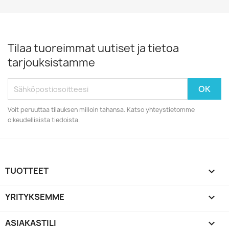
Tilaa tuoreimmat uutiset ja tietoa
tarjouksistamme
Voit peruuttaa tilauksen milloin tahansa. Katso yhteystietomme
oikeudellisista tiedoista.
TUOTTEET

YRITYKSEMME

ASIAKASTILI
