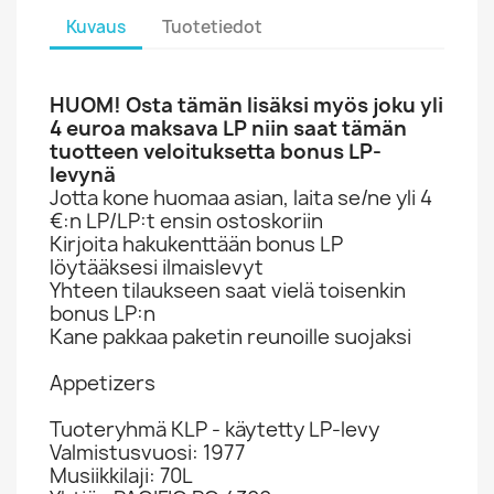
Kuvaus
Tuotetiedot
HUOM! Osta tämän lisäksi myös joku yli
4 euroa maksava LP niin saat tämän
tuotteen veloituksetta bonus LP-
levynä
Jotta kone huomaa asian, laita se/ne yli 4
€:n LP/LP:t ensin ostoskoriin
Kirjoita hakukenttään bonus LP
löytääksesi ilmaislevyt
Yhteen tilaukseen saat vielä toisenkin
bonus LP:n
Kane pakkaa paketin reunoille suojaksi
Appetizers
Tuoteryhmä KLP - käytetty LP-levy
Valmistusvuosi: 1977
Musiikkilaji: 70L