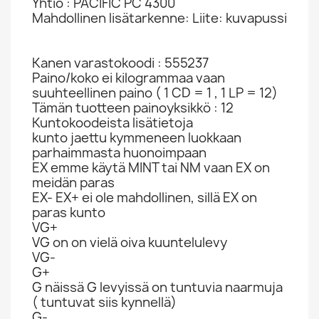
Yhtiö : PACIFIC PC 4300
Mahdollinen lisätarkenne: Liite: kuvapussi
Kanen varastokoodi : 555237
Paino/koko ei kilogrammaa vaan
suuhteellinen paino ( 1 CD = 1 , 1 LP = 12)
Tämän tuotteen painoyksikkö : 12
Kuntokoodeista lisätietoja
kunto jaettu kymmeneen luokkaan
parhaimmasta huonoimpaan
EX emme käytä MINT tai NM vaan EX on
meidän paras
EX- EX+ ei ole mahdollinen, sillä EX on
paras kunto
VG+
VG on on vielä oiva kuuntelulevy
VG-
G+
G näissä G levyissä on tuntuvia naarmuja
( tuntuvat siis kynnellä)
G-