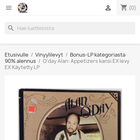
shopping_cart


(0)
search
Etusivulle
Vinyylilevyt
Bonus-LP kategoriasta
90% alennus
O’day Alan: Appetizers kansi EX levy
EX Käytetty LP