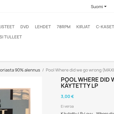

Suomi
LISTEET
DVD
LEHDET
78RPM
KIRJAT
C-KASET
SI TULLEET
oriasta 90% alennus
Pool Where did we go wrong (MAXI)
POOL WHERE DID 
KÄYTETTY LP
3,00 €
Ei veroa
Käytetty LP-Levy - Where di