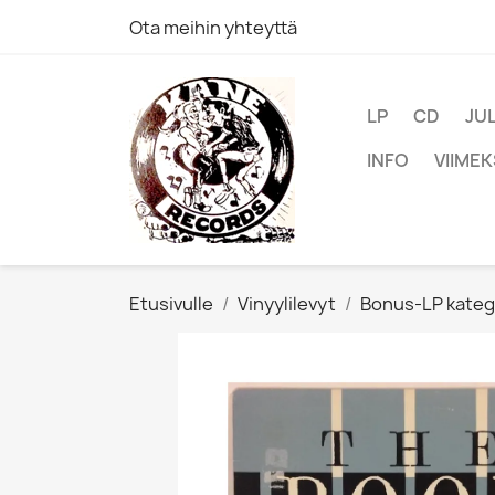
Ota meihin yhteyttä
LP
CD
JU
INFO
VIIMEK
Etusivulle
Vinyylilevyt
Bonus-LP kateg