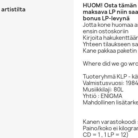
HUOM! Osta tämän li
artistilta
maksava LP niin saa
bonus LP-levynä
Jotta kone huomaa asi
ensin ostoskoriin
Kirjoita hakukenttää
Yhteen tilaukseen sa
Kane pakkaa paketin 
Where did we go wr
Tuoteryhmä KLP - kä
Valmistusvuosi: 198
Musiikkilaji: 80L
Yhtiö : ENIGMA
Mahdollinen lisätark
Kanen varastokoodi 
Paino/koko ei kilogr
CD = 1 , 1 LP = 12)