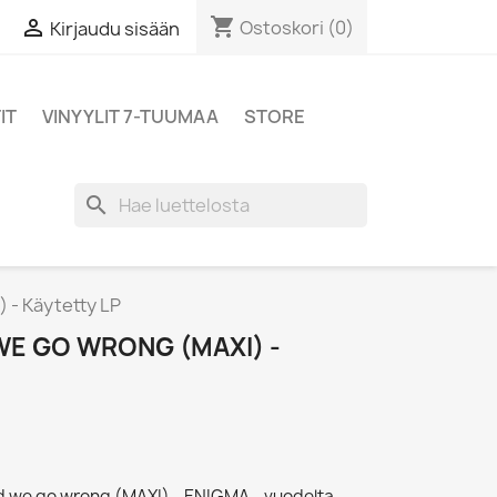
shopping_cart

Ostoskori
(0)
Kirjaudu sisään
IT
VINYYLIT 7-TUUMAA
STORE
search
 - Käytetty LP
WE GO WRONG (MAXI) -
d we go wrong (MAXI) - ENIGMA - vuodelta