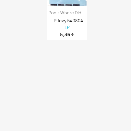
Pool : Where Did We Go Wrong 12” Single - LP
LP-levy 540804
LP
5,36 €