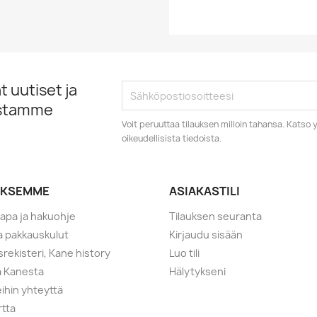
 uutiset ja
istamme
Voit peruuttaa tilauksen milloin tahansa. Kats
oikeudellisista tiedoista.
YKSEMME
ASIAKASTILI
tapa ja hakuohje
Tilauksen seuranta
ja pakkauskulut
Kirjaudu sisään
srekisteri, Kane history
Luo tili
a Kanesta
Hälytykseni
ihin yhteyttä
rtta