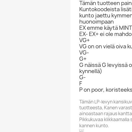
Tämän tuotteen paino
Kuntokoodeista lisät
kunto jaettu kymme
huonoimpaan
EX emme käytä MINT 
EX- EX+ ei ole mahdol
VG+
VG on on vielä oiva 
VG-
G+
G näissä G levyissä o
kynnellä)
G-
F
P on poor, koristeeks
Tämän LP-levyn kansikuv
tuotteesta, Kanen varasto
ainoastaan rajaus kantta
Pikkukuvaa klikkaamalla 
kannen kunto.