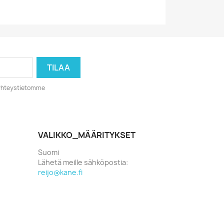
o yhteystietomme
VALIKKO_MÄÄRITYKSET
Suomi
Lähetä meille sähköpostia:
reijo@kane.fi