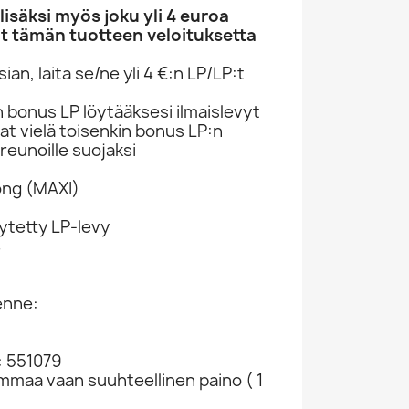
säksi myös joku yli 4 euroa
t tämän tuotteen veloituksetta
an, laita se/ne yli 4 €:n LP/LP:t
n bonus LP löytääksesi ilmaislevyt
at vielä toisenkin bonus LP:n
reunoille suojaksi
ong (MAXI)
ytetty LP-levy
4
enne:
: 551079
ammaa vaan suuhteellinen paino ( 1