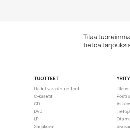
Tilaa tuoreimmat
tietoa tarjouks
TUOTTEET
YRIT
Uudet varastotuotteet
Tilaus
C-kasetit
Posti 
CD
Asiaka
DVD
Tietoj
LP
Ota me
Sarjakuvat
Sivuka