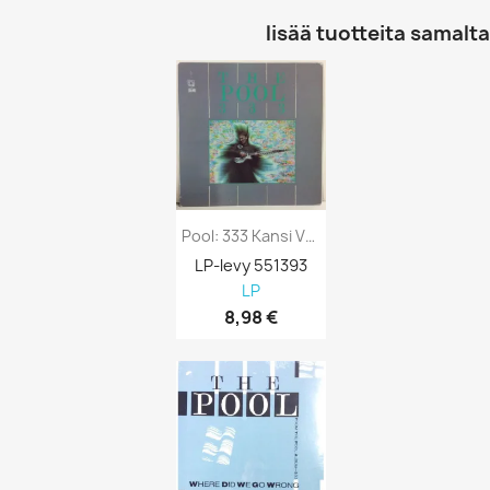
lisää tuotteita samalta 
Pool: 333 Kansi VG Levy VG Käytetty LP
LP-levy 551393
LP
8,98 €