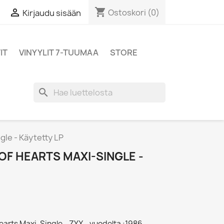
shopping_cart

Ostoskori
(0)
Kirjaudu sisään
IT
VINYYLIT 7-TUUMAA
STORE
search
gle - Käytetty LP
OF HEARTS MAXI-SINGLE -
arts Maxi-Single - ZYX - vuodelta :1986, ,