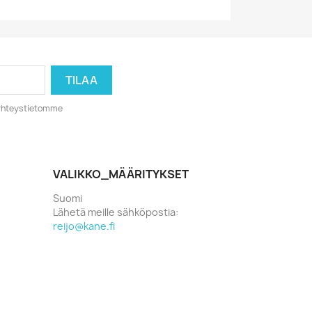
o yhteystietomme
VALIKKO_MÄÄRITYKSET
Suomi
Lähetä meille sähköpostia:
reijo@kane.fi