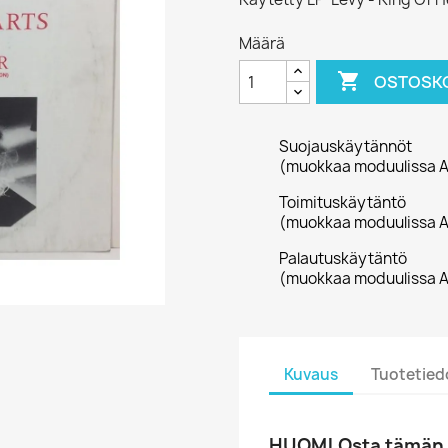
Määrä

OSTOSKO
Suojauskäytännöt
(muokkaa moduulissa A
Toimituskäytäntö
(muokkaa moduulissa A
Palautuskäytäntö
(muokkaa moduulissa A
Kuvaus
Tuotetied
HUOM! Osta tämän li