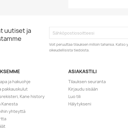
 uutiset ja
istamme
Voit peruuttaa tilauksen milloin tahansa. Kats
oikeudellisista tiedoista.
YKSEMME
ASIAKASTILI
tapa ja hakuohje
Tilauksen seuranta
ja pakkauskulut
Kirjaudu sisään
srekisteri, Kane history
Luo tili
a Kanesta
Hälytykseni
ihin yhteyttä
rtta
lät