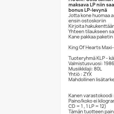
maksava LP niin saa
bonus LP-levynä
Jotta kone huomaa asi
ensin ostoskoriin
Kirjoita hakukenttää
Yhteen tilaukseen sa
Kane pakkaa paketin 
King Of Hearts Maxi-
Tuoteryhmä KLP - kä
Valmistusvuosi: 198
Musiikkilaji: 80L
Yhtiö : ZYX
Mahdollinen lisätark
Kanen varastokoodi 
Paino/koko ei kilogr
CD = 1 , 1 LP = 12)
Tämän tuotteen paino