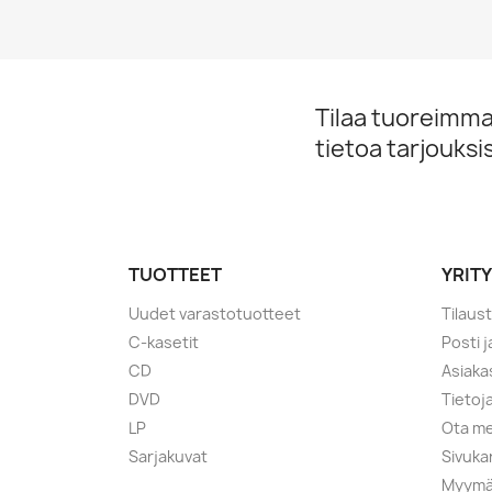
Tilaa tuoreimmat
tietoa tarjouks
TUOTTEET
YRIT
Uudet varastotuotteet
Tilaus
C-kasetit
Posti 
CD
Asiaka
DVD
Tietoj
LP
Ota me
Sarjakuvat
Sivuka
Myymä