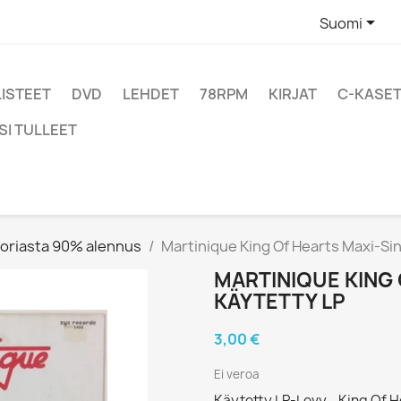

Suomi
LISTEET
DVD
LEHDET
78RPM
KIRJAT
C-KASET
SI TULLEET
oriasta 90% alennus
Martinique King Of Hearts Maxi-Sin
MARTINIQUE KING 
KÄYTETTY LP
3,00 €
Ei veroa
Käytetty LP-Levy - King Of He