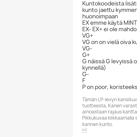
Kuntokoodeista lisät
kunto jaettu kymme
huonoimpaan
EX emme käytä MINT 
EX- EX+ ei ole mahdol
VG+
VG on on vielä oiva 
VG-
G+
G näissä G levyissä o
kynnellä)
G-
F
P on poor, koristeeks
Tämän LP-levyn kansikuv
tuotteesta, Kanen varasto
ainoastaan rajaus kantta
Pikkukuvaa klikkaamalla 
kannen kunto.