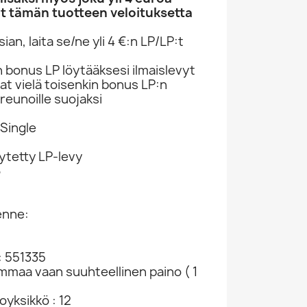
t tämän tuotteen veloituksetta
an, laita se/ne yli 4 €:n LP/LP:t
n bonus LP löytääksesi ilmaislevyt
at vielä toisenkin bonus LP:n
reunoille suojaksi
Single
ytetty LP-levy
6
enne:
: 551335
ammaa vaan suuhteellinen paino ( 1
yksikkö : 12