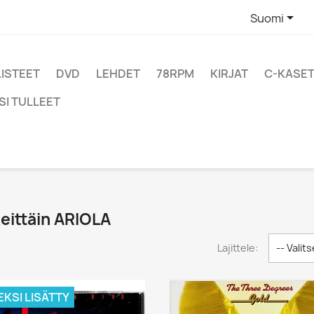

Suomi
LISTEET
DVD
LEHDET
78RPM
KIRJAT
C-KASET
SI TULLEET
eittäin ARIOLA
Lajittele:
-- Valits
EKSI LISÄTTY