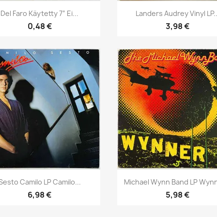
Pikakatselu
Pikakatselu


Del Faro Käytetty 7” Ei...
Landers Audrey Vinyl LP..
0,48 €
3,98 €
Pikakatselu
Pikakatselu


Sesto Camilo LP Camilo...
Michael Wynn Band LP Wynne
6,98 €
5,98 €