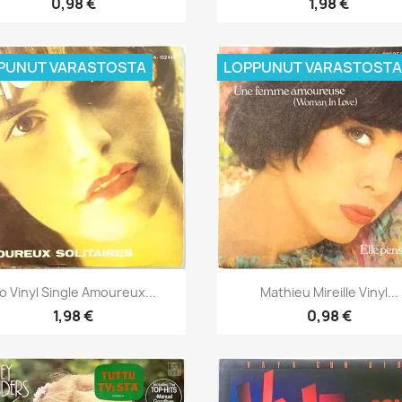
0,98 €
1,98 €
PUNUT VARASTOSTA
LOPPUNUT VARASTOSTA
Pikakatselu
Pikakatselu


io Vinyl Single Amoureux...
Mathieu Mireille Vinyl...
1,98 €
0,98 €