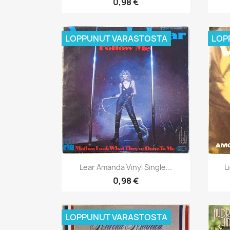
0,98 €
LOPPUNUT VARASTOSTA
LOP
Pikakatselu

Lear Amanda Vinyl Single...
L
0,98 €
LOPPUNUT VARASTOSTA