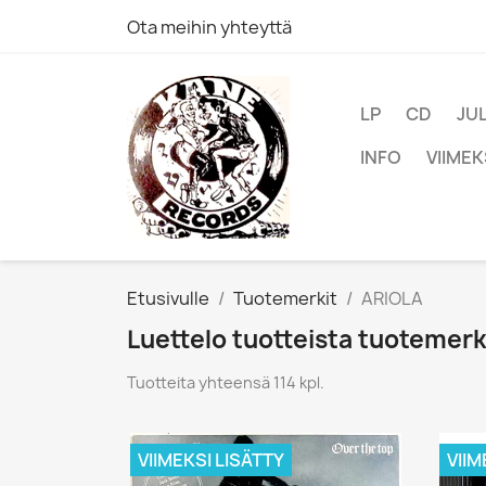
Ota meihin yhteyttä
LP
CD
JU
INFO
VIIMEK
Etusivulle
Tuotemerkit
ARIOLA
Luettelo tuotteista tuotemerk
Tuotteita yhteensä 114 kpl.
VIIMEKSI LISÄTTY
VIIM