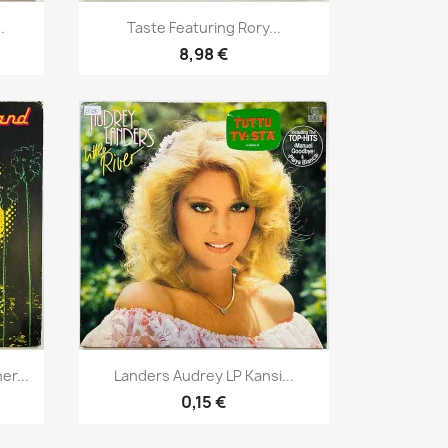
Pikakatselu

.
Taste Featuring Rory...
8,98 €
Pikakatselu

r...
Landers Audrey LP Kansi...
0,15 €