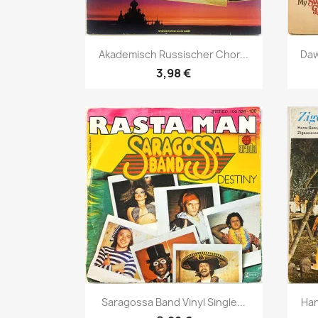
Pikakatselu

Akademisch Russischer Chor...
Daw
3,98 €
Pikakatselu

Saragossa Band Vinyl Single...
Han