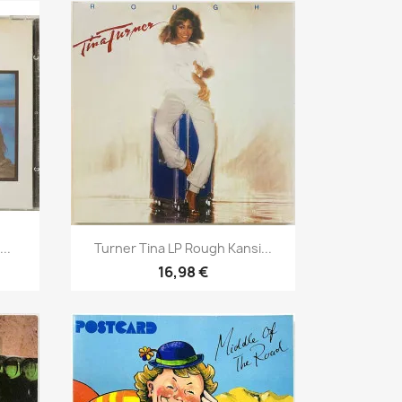
Pikakatselu

..
Turner Tina LP Rough Kansi...
16,98 €