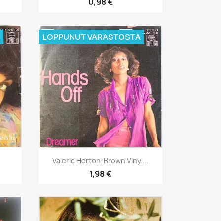
0,98 €
LOPPUNUT VARASTOSTA
Pikakatselu

Valerie Horton-Brown Vinyl...
1,98 €