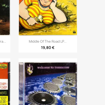
Pikakatselu

a...
Middle Of The Road LP...
19,80 €