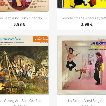
Pikakatselu
Pikakatselu


n Featuring Tony Orlando...
Middle Of The Road Käytett
3,98 €
3,98 €
Pikakatselu
Pikakatselu


s-Georg Arlt Sein Großes...
La Bionda Vinyl Single...