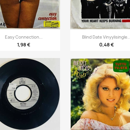
Pikakatselu
Pikakatselu


Easy Connection...
Blind Date Vinyylisingle..
1,98 €
0,48 €