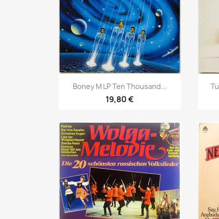
Pikakatselu

Boney M LP Ten Thousand...
Tu
19,80 €