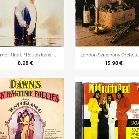
Pikakatselu
Pikakatselu


rner Tina LP Rough Kansi...
London Symphony Orchestr
8,98 €
13,98 €