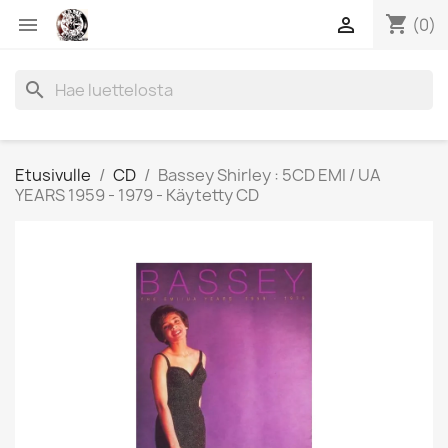
shopping_cart


(0)
search
Etusivulle
CD
Bassey Shirley : 5CD EMI / UA
YEARS 1959 - 1979 - Käytetty CD