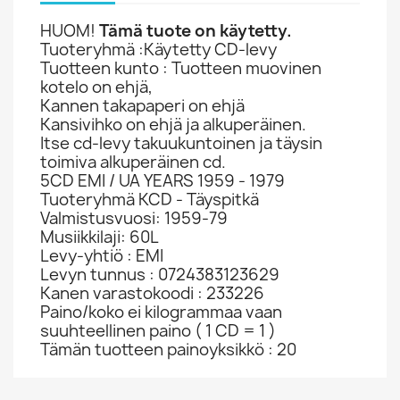
HUOM!
Tämä tuote on käytetty.
Tuoteryhmä :Käytetty CD-levy
Tuotteen kunto : Tuotteen muovinen
kotelo on ehjä,
Kannen takapaperi on ehjä
Kansivihko on ehjä ja alkuperäinen.
Itse cd-levy takuukuntoinen ja täysin
toimiva alkuperäinen cd.
5CD EMI / UA YEARS 1959 - 1979
Tuoteryhmä KCD - Täyspitkä
Valmistusvuosi: 1959-79
Musiikkilaji: 60L
Levy-yhtiö : EMI
Levyn tunnus : 0724383123629
Kanen varastokoodi : 233226
Paino/koko ei kilogrammaa vaan
suuhteellinen paino ( 1 CD = 1 )
Tämän tuotteen painoyksikkö : 20