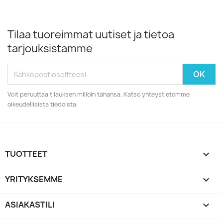
Tilaa tuoreimmat uutiset ja tietoa
tarjouksistamme
Voit peruuttaa tilauksen milloin tahansa. Katso yhteystietomme
oikeudellisista tiedoista.
TUOTTEET

YRITYKSEMME

ASIAKASTILI
