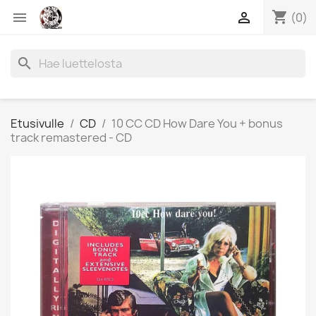
shopping_cart


(0)
search
Etusivulle
CD
10 CC CD How Dare You + bonus
track remastered - CD