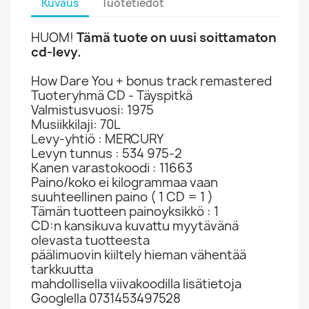
Kuvaus
Tuotetiedot
HUOM!
Tämä tuote on uusi soittamaton
cd-levy.
How Dare You + bonus track remastered
Tuoteryhmä CD - Täyspitkä
Valmistusvuosi: 1975
Musiikkilaji: 70L
Levy-yhtiö : MERCURY
Levyn tunnus : 534 975-2
Kanen varastokoodi : 11663
Paino/koko ei kilogrammaa vaan
suuhteellinen paino ( 1 CD = 1 )
Tämän tuotteen painoyksikkö : 1
CD:n kansikuva kuvattu myytävänä
olevasta tuotteesta
päälimuovin kiiltely hieman vähentää
tarkkuutta
mahdollisella viivakoodilla lisätietoja
Googlella 0731453497528