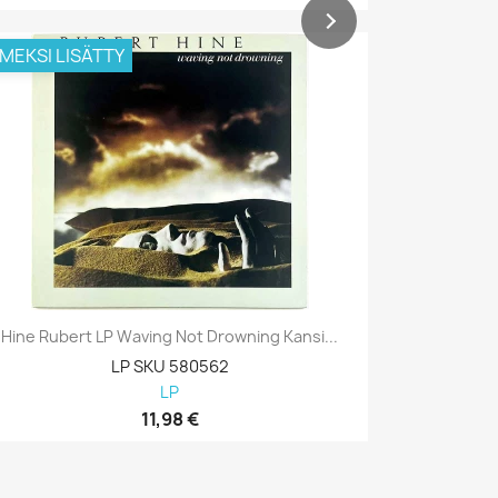
IMEKSI LISÄTTY
VIIMEKSI L
Hine Rubert LP Waving Not Drowning Kansi...
Hine Rub
LP SKU 580562
LP
11,98 €