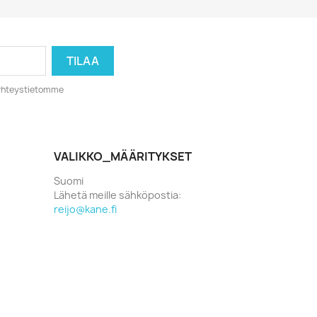
o yhteystietomme
VALIKKO_MÄÄRITYKSET
Suomi
Lähetä meille sähköpostia:
reijo@kane.fi