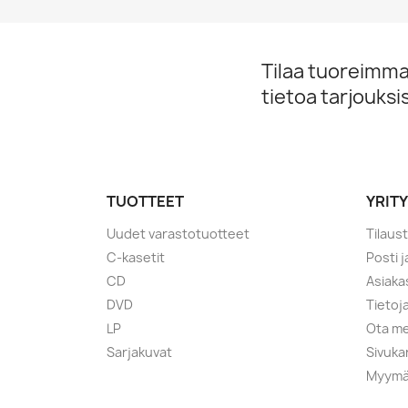
Tilaa tuoreimmat
tietoa tarjouks
TUOTTEET
YRIT
Uudet varastotuotteet
Tilaus
C-kasetit
Posti 
CD
Asiaka
DVD
Tietoj
LP
Ota me
Sarjakuvat
Sivuka
Myymä