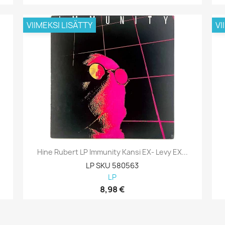
VIIMEKSI LISÄTTY
VI
Hine Rubert LP Immunity Kansi EX- Levy EX...
LP SKU 580563
LP
8,98 €