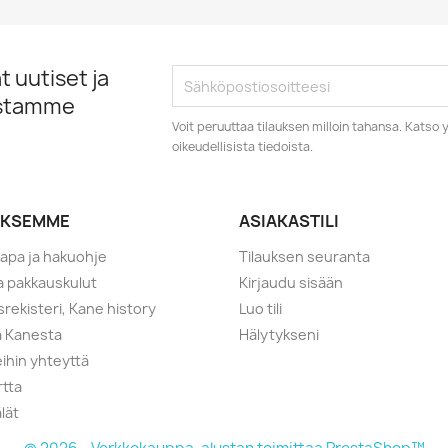
 uutiset ja
istamme
Voit peruuttaa tilauksen milloin tahansa. Kats
oikeudellisista tiedoista.
YKSEMME
ASIAKASTILI
tapa ja hakuohje
Tilauksen seuranta
ja pakkauskulut
Kirjaudu sisään
srekisteri, Kane history
Luo tili
a Kanesta
Hälytykseni
ihin yhteyttä
rtta
lät