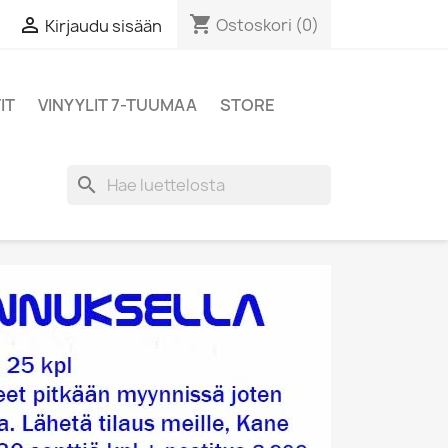
shopping_cart

Ostoskori
(0)
Kirjaudu sisään
IT
VINYYLIT 7-TUUMAA
STORE
search