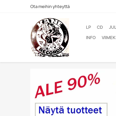
Ota meihin yhteyttä
LP
CD
JU
INFO
VIIMEK