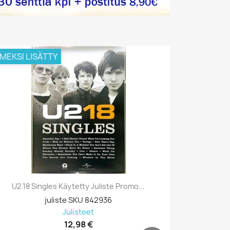
IMEKSI LISÄTTY
VIIMEKSI L
U2 18 Singles Käytetty Juliste Promo...
Prodigy, B
juliste SKU 842936
Julisteet
12,98 €