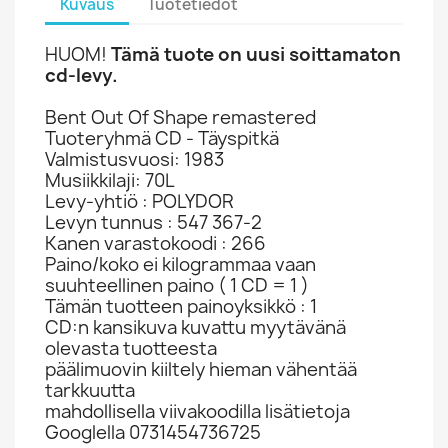
Kuvaus
Tuotetiedot
HUOM!
Tämä tuote on uusi soittamaton
cd-levy.
Bent Out Of Shape remastered
Tuoteryhmä CD - Täyspitkä
Valmistusvuosi: 1983
Musiikkilaji: 70L
Levy-yhtiö : POLYDOR
Levyn tunnus : 547 367-2
Kanen varastokoodi : 266
Paino/koko ei kilogrammaa vaan
suuhteellinen paino ( 1 CD = 1 )
Tämän tuotteen painoyksikkö : 1
CD:n kansikuva kuvattu myytävänä
olevasta tuotteesta
päälimuovin kiiltely hieman vähentää
tarkkuutta
mahdollisella viivakoodilla lisätietoja
Googlella 0731454736725