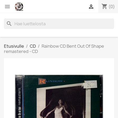
shopping_cart


(0)
search
Etusivulle
CD
Rainbow CD Bent Out Of Shape
remastered - CD