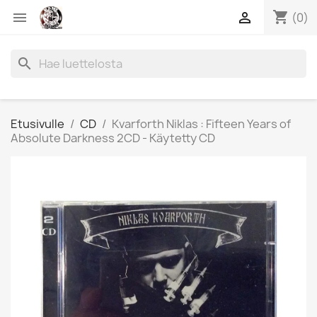
shopping_cart


(0)
search
Etusivulle
CD
Kvarforth Niklas : Fifteen Years of
Absolute Darkness 2CD - Käytetty CD