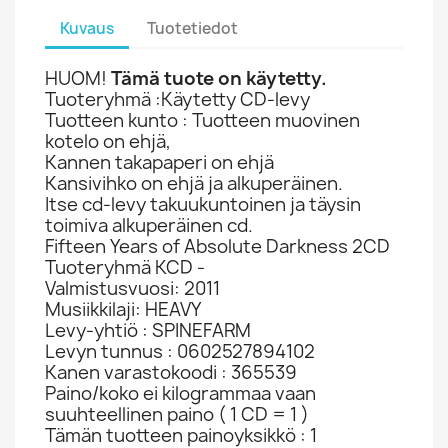
Kuvaus
Tuotetiedot
HUOM!
Tämä tuote on käytetty.
Tuoteryhmä :Käytetty CD-levy
Tuotteen kunto : Tuotteen muovinen
kotelo on ehjä,
Kannen takapaperi on ehjä
Kansivihko on ehjä ja alkuperäinen.
Itse cd-levy takuukuntoinen ja täysin
toimiva alkuperäinen cd.
Fifteen Years of Absolute Darkness 2CD
Tuoteryhmä KCD -
Valmistusvuosi: 2011
Musiikkilaji: HEAVY
Levy-yhtiö : SPINEFARM
Levyn tunnus : 0602527894102
Kanen varastokoodi : 365539
Paino/koko ei kilogrammaa vaan
suuhteellinen paino ( 1 CD = 1 )
Tämän tuotteen painoyksikkö : 1