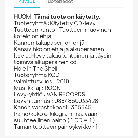
Kuvaus
Tuotetiedot
HUOM!
Tämä tuote on käytetty.
Tuoteryhmä :Käytetty CD-levy
Tuotteen kunto : Tuotteen muovinen
kotelo on ehjä,
Kannen takapaperi on ehjä
Kansivihko on ehjä ja alkuperäinen.
Itse cd-levy takuukuntoinen ja täysin
toimiva alkuperäinen cd.
Hole In The Shell
Tuoteryhmä KCD -
Valmistusvuosi: 2010
Musiikkilaji: ROCK
Levy-yhtiö : VAN RECORDS
Levyn tunnus : 0884860033428
Kanen varastokoodi : 365545
Paino/koko ei kilogrammaa vaan
suuhteellinen paino ( 1 CD = 1 )
Tämän tuotteen painoyksikkö : 1