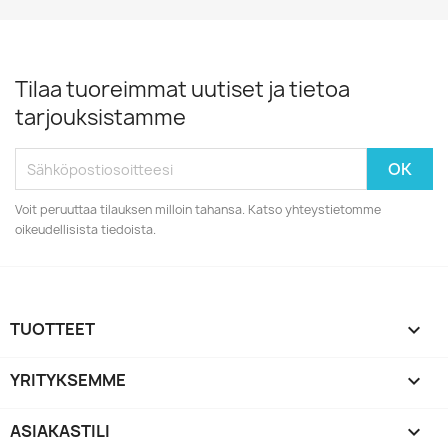
Tilaa tuoreimmat uutiset ja tietoa
tarjouksistamme
Voit peruuttaa tilauksen milloin tahansa. Katso yhteystietomme
oikeudellisista tiedoista.
TUOTTEET

YRITYKSEMME

ASIAKASTILI
