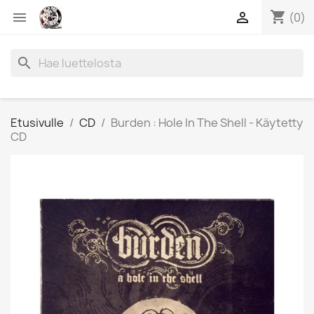
shopping_cart


(0)
search
Etusivulle
CD
Burden : Hole In The Shell - Käytetty
CD