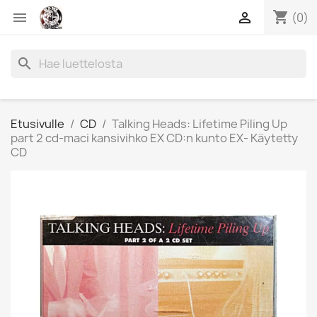
shopping_cart


(0)
search
Etusivulle
CD
Talking Heads: Lifetime Piling Up
part 2 cd-maci kansivihko EX CD:n kunto EX- Käytetty
CD