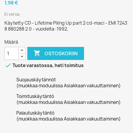
1,98 €
Ei veroa
Käytetty CD - Lifetime Piling Up part 2 cd-maci - EMI 7243
8 880288 2 0 - vuodelta :1992,
Määrä

OSTOSKORIIN

Tuote varastossa, heti toimitus
Suojauskäytännöt
(muokkaa moduulissa Asiakkaan vakuuttaminen)
Toimituskäytäntö
(muokkaa moduulissa Asiakkaan vakuuttaminen)
Palautuskäytäntö
(muokkaa moduulissa Asiakkaan vakuuttaminen)