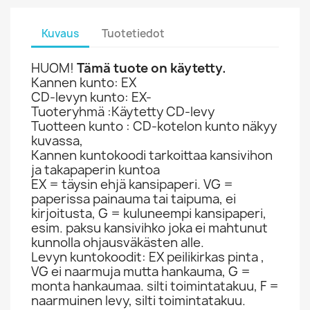
Kuvaus
Tuotetiedot
HUOM!
Tämä tuote on käytetty.
Kannen kunto: EX
CD-levyn kunto: EX-
Tuoteryhmä :Käytetty CD-levy
Tuotteen kunto : CD-kotelon kunto näkyy
kuvassa,
Kannen kuntokoodi tarkoittaa kansivihon
ja takapaperin kuntoa
EX = täysin ehjä kansipaperi. VG =
paperissa painauma tai taipuma, ei
kirjoitusta, G = kuluneempi kansipaperi,
esim. paksu kansivihko joka ei mahtunut
kunnolla ohjausväkästen alle.
Levyn kuntokoodit: EX peilikirkas pinta ,
VG ei naarmuja mutta hankauma, G =
monta hankaumaa. silti toimintatakuu, F =
naarmuinen levy, silti toimintatakuu.