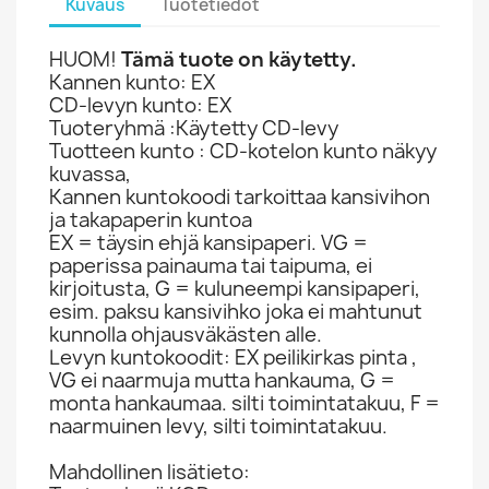
Kuvaus
Tuotetiedot
HUOM!
Tämä tuote on käytetty.
Kannen kunto: EX
CD-levyn kunto: EX
Tuoteryhmä :Käytetty CD-levy
Tuotteen kunto : CD-kotelon kunto näkyy
kuvassa,
Kannen kuntokoodi tarkoittaa kansivihon
ja takapaperin kuntoa
EX = täysin ehjä kansipaperi. VG =
paperissa painauma tai taipuma, ei
kirjoitusta, G = kuluneempi kansipaperi,
esim. paksu kansivihko joka ei mahtunut
kunnolla ohjausväkästen alle.
Levyn kuntokoodit: EX peilikirkas pinta ,
VG ei naarmuja mutta hankauma, G =
monta hankaumaa. silti toimintatakuu, F =
naarmuinen levy, silti toimintatakuu.
Mahdollinen lisätieto: