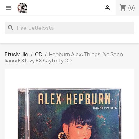
shopping_cart


(0)
search
Etusivulle
CD
Hepburn Alex: Things I've Seen
kansi EX levy EX Käytetty CD