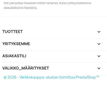
Voit peruuttaa tilauksen milloin tahansa. Katso yhteystietomme
oikeudellisista tiedoista.
TUOTTEET

YRITYKSEMME

ASIAKASTILI

VALIKKO_MÄÄRITYKSET
keyboard_arrow_down
© 2026 - Verkkokauppa-alustan toimittaa PrestaShop™