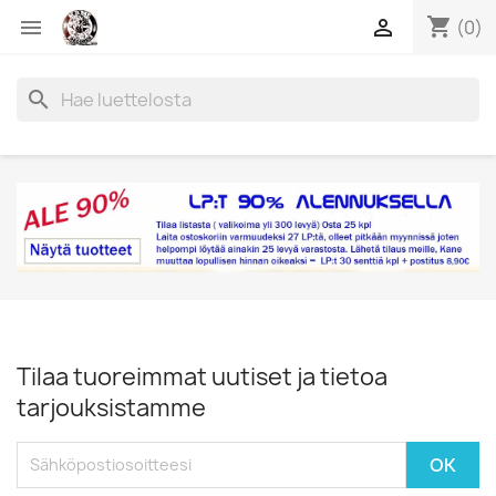
shopping_cart


(0)
search
Tilaa tuoreimmat uutiset ja tietoa
tarjouksistamme