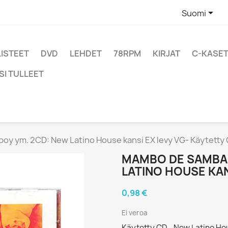

Suomi
LISTEET
DVD
LEHDET
78RPM
KIRJAT
C-KASET
SI TULLEET
y ym. 2CD: New Latino House kansi EX levy VG- Käytetty
MAMBO DE SAMBA,
LATINO HOUSE KAN
0,98 €
Ei veroa
Käytetty CD - New Latino H