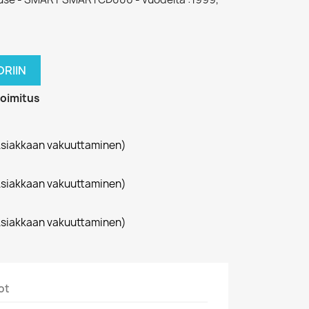
RIIN
toimitus
siakkaan vakuuttaminen)
siakkaan vakuuttaminen)
siakkaan vakuuttaminen)
ot