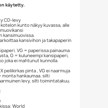
n käytetty.
ty CD-levy
kotelon kunto näkyy kuvassa, alle
 muovikansi
ön kansimuovissa.
rkoittaa kansivihon ja takapaperin
sipaperi. VG = paperissa painauma
itusta, G = kuluneempi kansipaperi,
ko joka ei mahtunut kunnolla
 peilikirkas pinta , VG ei naarmuja
 monta hankaumaa. silti
armuinen levy, silti toimintatakuu.
:
9
kissa: World