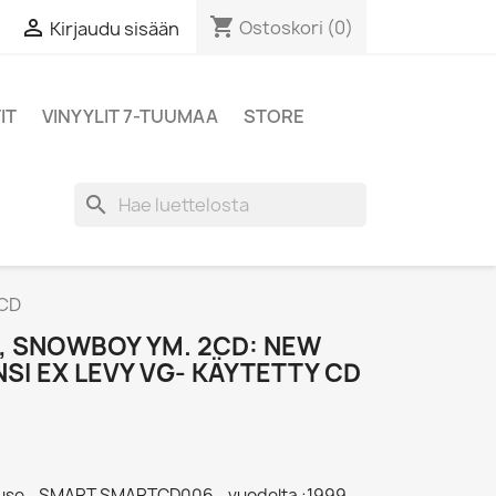
shopping_cart

Ostoskori
(0)
Kirjaudu sisään
IT
VINYYLIT 7-TUUMAA
STORE
search
 CD
 SNOWBOY YM. 2CD: NEW
SI EX LEVY VG- KÄYTETTY CD
ouse - SMART SMARTCD006 - vuodelta :1999,