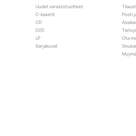
Uudet varastotuotteet
Tilaus
C-kasetit
Posti 
CD
Asiaka
DVD
Tietoj
LP
Ota me
Sarjakuvat
Sivuka
Myymä