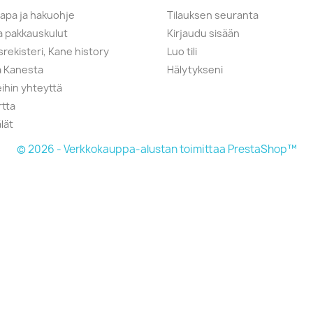
tapa ja hakuohje
Tilauksen seuranta
ja pakkauskulut
Kirjaudu sisään
srekisteri, Kane history
Luo tili
a Kanesta
Hälytykseni
ihin yhteyttä
rtta
lät
© 2026 - Verkkokauppa-alustan toimittaa PrestaShop™