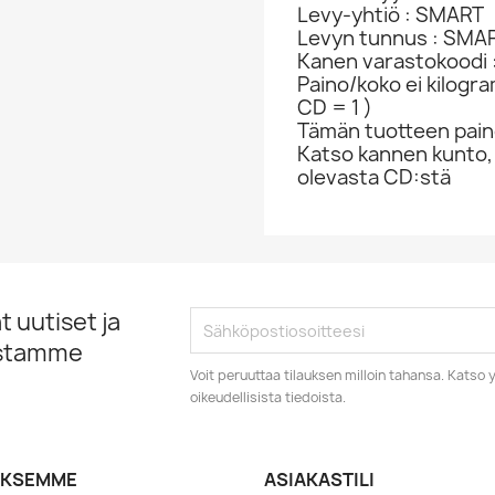
Levy-yhtiö : SMART
Levyn tunnus : SM
Kanen varastokoodi 
Paino/koko ei kilogr
CD = 1 )
Tämän tuotteen paino
Katso kannen kunto,
olevasta CD:stä
 uutiset ja
istamme
Voit peruuttaa tilauksen milloin tahansa. Kats
oikeudellisista tiedoista.
YKSEMME
ASIAKASTILI