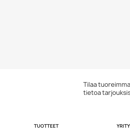
Tilaa tuoreimmat
tietoa tarjouks
TUOTTEET
YRIT