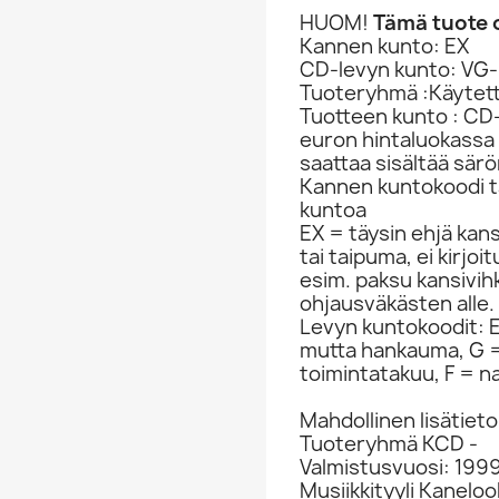
HUOM!
Tämä tuote o
Kannen kunto: EX
CD-levyn kunto: VG-
Tuoteryhmä :Käytet
Tuotteen kunto : CD-
euron hintaluokassa
saattaa sisältää sär
Kannen kuntokoodi ta
kuntoa
EX = täysin ehjä kan
tai taipuma, ei kirjo
esim. paksu kansivih
ohjausväkästen alle.
Levyn kuntokoodit: EX
mutta hankauma, G =
toimintatakuu, F = na
Mahdollinen lisätieto
Tuoteryhmä KCD -
Valmistusvuosi: 199
Musiikkityyli Kaneloo