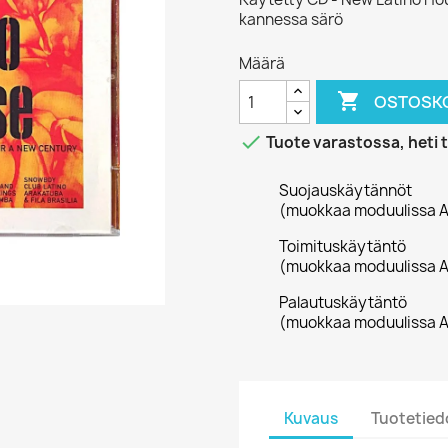
kannessa särö
Määrä

OSTOSKO

Tuote varastossa, heti 
Suojauskäytännöt
(muokkaa moduulissa A
Toimituskäytäntö
(muokkaa moduulissa A
Palautuskäytäntö
(muokkaa moduulissa A
Kuvaus
Tuotetied