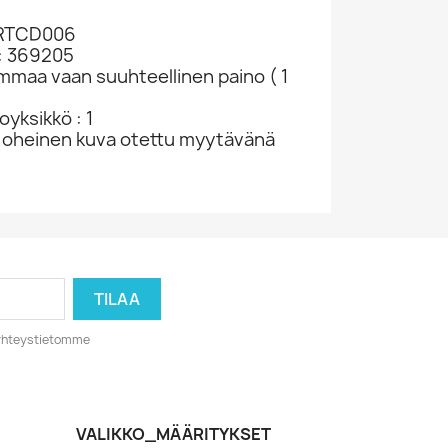
ARTCD006
: 369205
ammaa vaan suuhteellinen paino ( 1
yksikkö : 1
 oheinen kuva otettu myytävänä
o yhteystietomme
VALIKKO_MÄÄRITYKSET