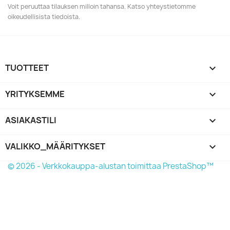
Voit peruuttaa tilauksen milloin tahansa. Katso yhteystietomme
oikeudellisista tiedoista.
TUOTTEET

YRITYKSEMME

ASIAKASTILI

VALIKKO_MÄÄRITYKSET
keyboard_arrow_down
© 2026 - Verkkokauppa-alustan toimittaa PrestaShop™