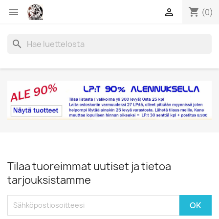
shopping_cart


(0)
search
Tilaa tuoreimmat uutiset ja tietoa
tarjouksistamme