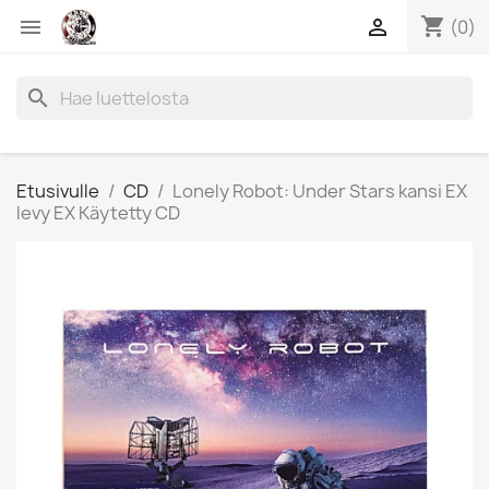
shopping_cart


(0)
search
Etusivulle
CD
Lonely Robot: Under Stars kansi EX
levy EX Käytetty CD