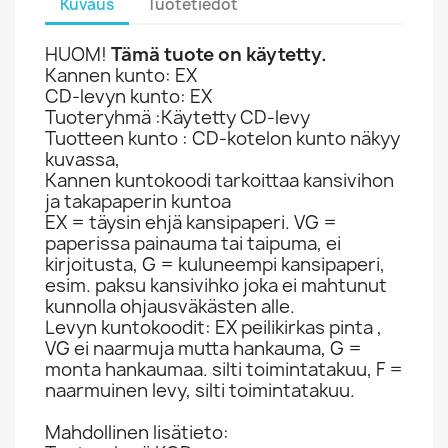
Kuvaus
Tuotetiedot
HUOM!
Tämä tuote on käytetty.
Kannen kunto: EX
CD-levyn kunto: EX
Tuoteryhmä :Käytetty CD-levy
Tuotteen kunto : CD-kotelon kunto näkyy
kuvassa,
Kannen kuntokoodi tarkoittaa kansivihon
ja takapaperin kuntoa
EX = täysin ehjä kansipaperi. VG =
paperissa painauma tai taipuma, ei
kirjoitusta, G = kuluneempi kansipaperi,
esim. paksu kansivihko joka ei mahtunut
kunnolla ohjausväkästen alle.
Levyn kuntokoodit: EX peilikirkas pinta ,
VG ei naarmuja mutta hankauma, G =
monta hankaumaa. silti toimintatakuu, F =
naarmuinen levy, silti toimintatakuu.
Mahdollinen lisätieto: