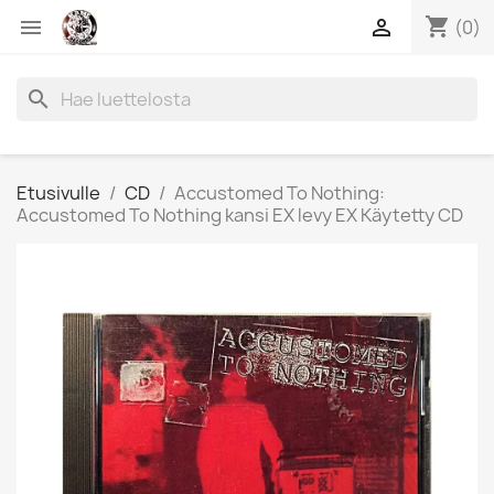
shopping_cart


(0)
search
Etusivulle
CD
Accustomed To Nothing:
Accustomed To Nothing kansi EX levy EX Käytetty CD