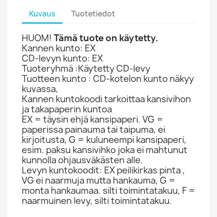
Kuvaus
Tuotetiedot
HUOM!
Tämä tuote on käytetty.
Kannen kunto: EX
CD-levyn kunto: EX
Tuoteryhmä :Käytetty CD-levy
Tuotteen kunto : CD-kotelon kunto näkyy
kuvassa,
Kannen kuntokoodi tarkoittaa kansivihon
ja takapaperin kuntoa
EX = täysin ehjä kansipaperi. VG =
paperissa painauma tai taipuma, ei
kirjoitusta, G = kuluneempi kansipaperi,
esim. paksu kansivihko joka ei mahtunut
kunnolla ohjausväkästen alle.
Levyn kuntokoodit: EX peilikirkas pinta ,
VG ei naarmuja mutta hankauma, G =
monta hankaumaa. silti toimintatakuu, F =
naarmuinen levy, silti toimintatakuu.