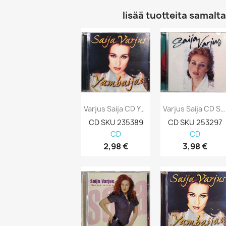
lisää tuotteita samalta 
Varjus Saija CD Yambaijaa Kansi EX Levy...
Varjus Saija CD Saija Varjus -97 Kansi EX...
CD SKU 235389
CD SKU 253297
CD
CD
2,98 €
3,98 €