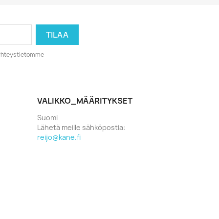
o yhteystietomme
VALIKKO_MÄÄRITYKSET
Suomi
Lähetä meille sähköpostia:
reijo@kane.fi