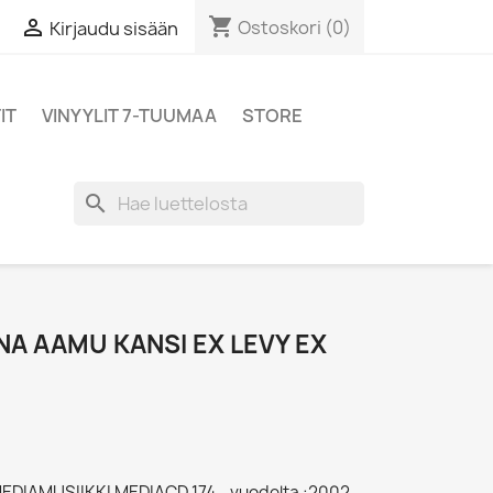
shopping_cart

Ostoskori
(0)
Kirjaudu sisään
IT
VINYYLIT 7-TUUMAA
STORE
search
ANA AAMU KANSI EX LEVY EX
MEDIAMUSIIKKI MEDIACD 174 - vuodelta :2002,