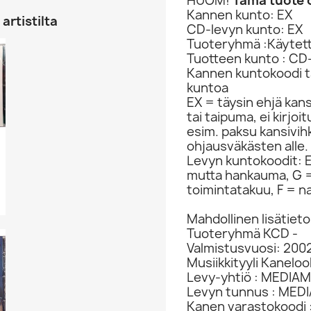
HUOM!
Tämä tuote o
Kannen kunto: EX
artistilta
CD-levyn kunto: EX
Tuoteryhmä :Käytet
Tuotteen kunto : CD
Kannen kuntokoodi ta
kuntoa
EX = täysin ehjä kan
tai taipuma, ei kirjo
esim. paksu kansivih
ohjausväkästen alle.
Levyn kuntokoodit: EX
mutta hankauma, G =
toimintatakuu, F = na
Mahdollinen lisätieto
Tuoteryhmä KCD -
Valmistusvuosi: 200
Musiikkityyli Kaneloo
Levy-yhtiö : MEDIAM
Levyn tunnus : MED
Kanen varastokoodi :