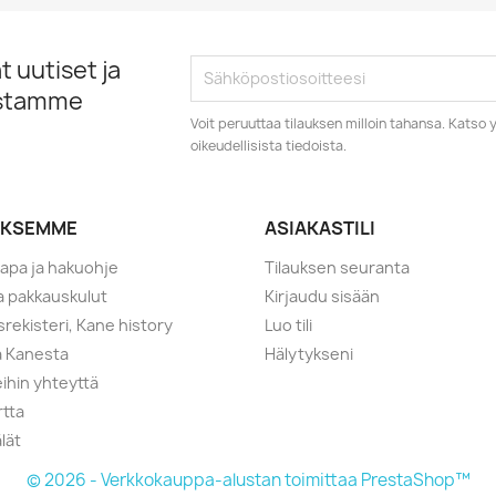
 uutiset ja
istamme
Voit peruuttaa tilauksen milloin tahansa. Kats
oikeudellisista tiedoista.
YKSEMME
ASIAKASTILI
tapa ja hakuohje
Tilauksen seuranta
ja pakkauskulut
Kirjaudu sisään
srekisteri, Kane history
Luo tili
a Kanesta
Hälytykseni
ihin yhteyttä
rtta
lät
© 2026 - Verkkokauppa-alustan toimittaa PrestaShop™