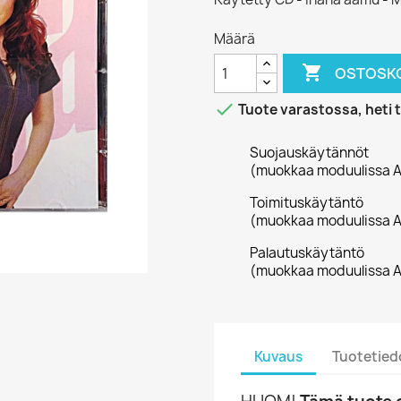
Määrä

OSTOSKO

Tuote varastossa, heti 
Suojauskäytännöt
(muokkaa moduulissa A
Toimituskäytäntö
(muokkaa moduulissa A
Palautuskäytäntö
(muokkaa moduulissa A
Kuvaus
Tuotetied