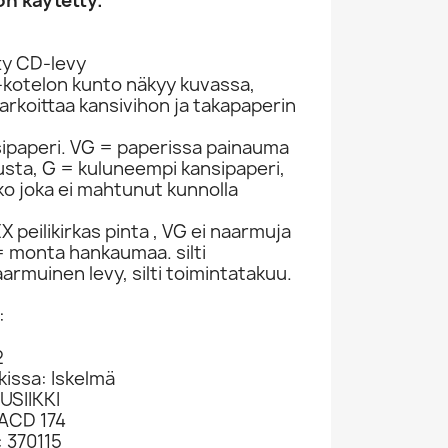
n käytetty.
ty CD-levy
-kotelon kunto näkyy kuvassa,
rkoittaa kansivihon ja takapaperin
sipaperi. VG = paperissa painauma
itusta, G = kuluneempi kansipaperi,
ko joka ei mahtunut kunnolla
 peilikirkas pinta , VG ei naarmuja
 monta hankaumaa. silti
armuinen levy, silti toimintatakuu.
:
2
kissa: Iskelmä
USIIKKI
IACD 174
 370115