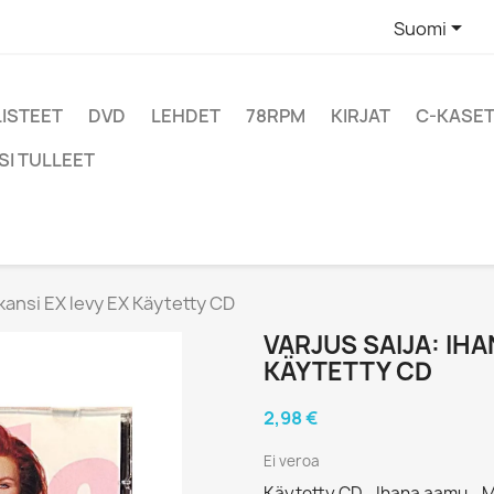

Suomi
LISTEET
DVD
LEHDET
78RPM
KIRJAT
C-KASET
SI TULLEET
 kansi EX levy EX Käytetty CD
VARJUS SAIJA: IH
KÄYTETTY CD
2,98 €
Ei veroa
Käytetty CD - Ihana aamu - 