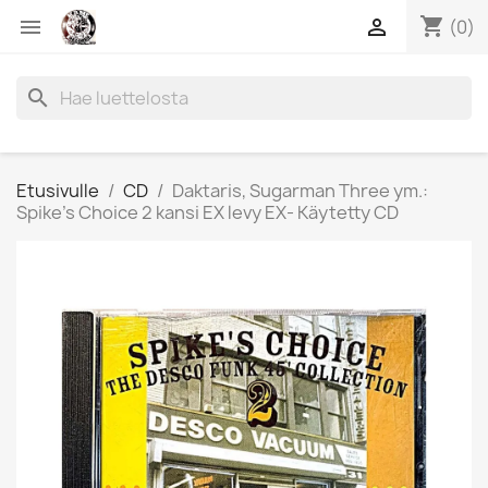
shopping_cart


(0)
search
Etusivulle
CD
Daktaris, Sugarman Three ym.:
Spike's Choice 2 kansi EX levy EX- Käytetty CD