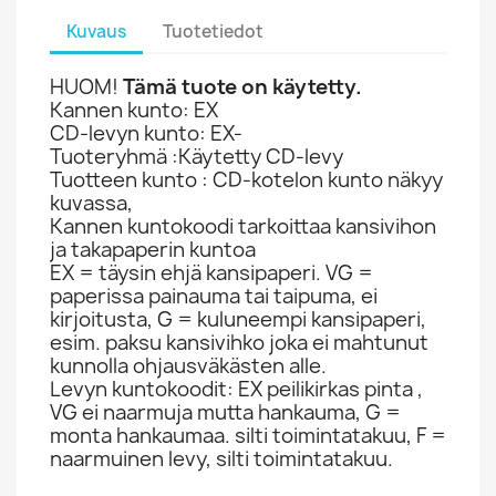
Kuvaus
Tuotetiedot
HUOM!
Tämä tuote on käytetty.
Kannen kunto: EX
CD-levyn kunto: EX-
Tuoteryhmä :Käytetty CD-levy
Tuotteen kunto : CD-kotelon kunto näkyy
kuvassa,
Kannen kuntokoodi tarkoittaa kansivihon
ja takapaperin kuntoa
EX = täysin ehjä kansipaperi. VG =
paperissa painauma tai taipuma, ei
kirjoitusta, G = kuluneempi kansipaperi,
esim. paksu kansivihko joka ei mahtunut
kunnolla ohjausväkästen alle.
Levyn kuntokoodit: EX peilikirkas pinta ,
VG ei naarmuja mutta hankauma, G =
monta hankaumaa. silti toimintatakuu, F =
naarmuinen levy, silti toimintatakuu.