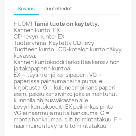
Kuvaus
Tuotetiedot
HUOM!
Tämä tuote on käytetty.
Kannen kunto: EX
CD-levyn kunto: EX
Tuoteryhmä :Käytetty CD-levy
Tuotteen kunto : CD-kotelon kunto näkyy
kuvassa,
Kannen kuntokoodi tarkoittaa kansivihon
ja takapaperin kuntoa
EX = täysin ehjä kansipaperi. VG =
paperissa painauma tai taipuma, ei
kirjoitusta, G = kuluneempi kansipaperi,
esim. paksu kansivihko joka ei mahtunut
kunnolla ohjausväkästen alle.
Levyn kuntokoodit: EX peilikirkas pinta ,
VG ei naarmuja mutta hankauma, G =
monta hankaumaa. silti toimintatakuu, F =
naarmuinen levy, silti toimintatakuu.