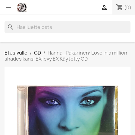
shopping_cart


(0)
search
Etusivulle
CD
Hanna_Pakarinen: Love in a million
shades kansi EX levy EX Käytetty CD