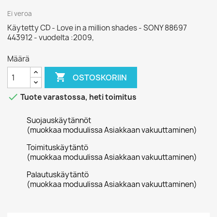
Ei veroa
Käytetty CD - Love in a million shades - SONY 88697
443912 - vuodelta :2009,
Määrä

OSTOSKORIIN

Tuote varastossa, heti toimitus
Suojauskäytännöt
(muokkaa moduulissa Asiakkaan vakuuttaminen)
Toimituskäytäntö
(muokkaa moduulissa Asiakkaan vakuuttaminen)
Palautuskäytäntö
(muokkaa moduulissa Asiakkaan vakuuttaminen)