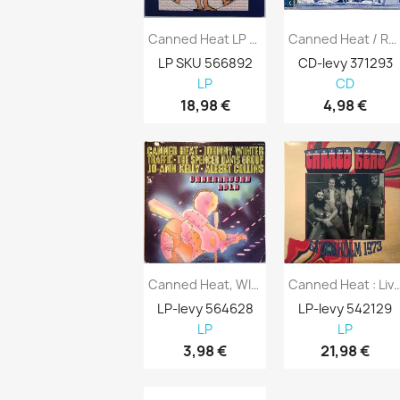
Canned Heat LP Human Condition Kansi EX...
Canned Heat / Rufus Thomas: Members...
LP SKU 566892
CD-levy 371293
LP
CD
18,98 €
4,98 €
Canned Heat, WInter, Traffic Ym.:...
Canned Heat : Live Stockholm June
LP-levy 564628
LP-levy 542129
LP
LP
3,98 €
21,98 €