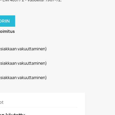
RIIN
toimitus
siakkaan vakuuttaminen)
siakkaan vakuuttaminen)
siakkaan vakuuttaminen)
ot