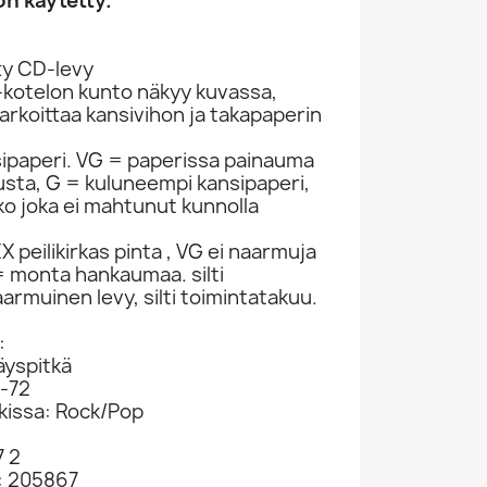
n käytetty.
ty CD-levy
-kotelon kunto näkyy kuvassa,
rkoittaa kansivihon ja takapaperin
sipaperi. VG = paperissa painauma
itusta, G = kuluneempi kansipaperi,
ko joka ei mahtunut kunnolla
 peilikirkas pinta , VG ei naarmuja
 monta hankaumaa. silti
armuinen levy, silti toimintatakuu.
:
äyspitkä
7-72
okissa: Rock/Pop
7 2
: 205867