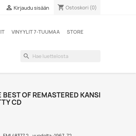
shopping_cart

Ostoskori
(0)
Kirjaudu sisään
IT
VINYYLIT 7-TUUMAA
STORE
search
E BEST OF REMASTERED KANSI
TTY CD
- EMI 48377 2 - vuodelta :1967-72,