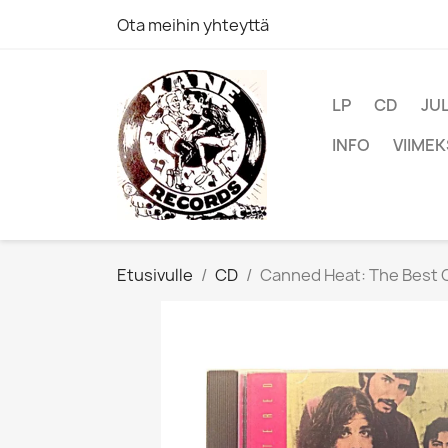
Ota meihin yhteyttä
LP
CD
JU
INFO
VIIMEK
Etusivulle
CD
Canned Heat: The Best O