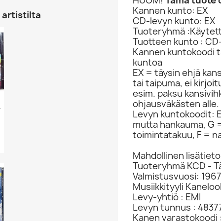
HUOM!
Tämä tuote o
Kannen kunto: EX
artistilta
CD-levyn kunto: EX
Tuoteryhmä :Käytet
Tuotteen kunto : CD
Kannen kuntokoodi ta
kuntoa
EX = täysin ehjä kan
tai taipuma, ei kirjo
esim. paksu kansivih
ohjausväkästen alle.
 Kansi EX...
Levyn kuntokoodit: EX
mutta hankauma, G =
toimintatakuu, F = na
Mahdollinen lisätieto
Tuoteryhmä KCD - T
Valmistusvuosi: 196
Musiikkityyli Kanelo
Levy-yhtiö : EMI
Levyn tunnus : 4837
Kanen varastokoodi 