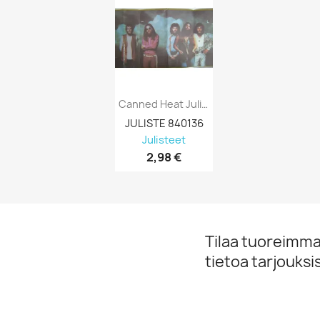
Canned Heat Juliste 100CM X 53CM PAHA...
JULISTE 840136
Julisteet
2,98 €
Tilaa tuoreimmat
tietoa tarjouks