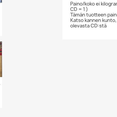
Paino/koko ei kilogr
CD = 1 )
Tämän tuotteen paino
Katso kannen kunto,
olevasta CD:stä
 17, 1973...