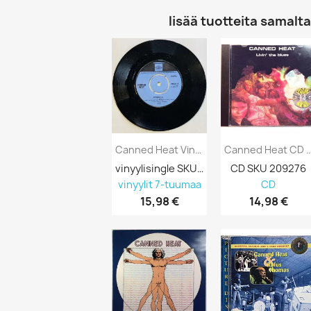
lisää tuotteita samalta 
Canned Heat Vinyylisingle Spoonful / Big...
Canned Heat CD Livin' The Blues
vinyylisingle SKU 690918
CD SKU 209276
vinyylit 7-tuumaa
CD
15,98 €
14,98 €