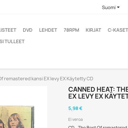

Suomi
LISTEET
DVD
LEHDET
78RPM
KIRJAT
C-KASET
SI TULLEET
f remastered kansi EX levy EX Käytetty CD
CANNED HEAT: TH
EX LEVY EX KÄYTE
5,98 €
Ei veroa
CD - The Best Of remastered 