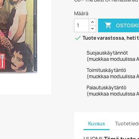
Määrä

OSTOSKO

Tuote varastossa, heti 
Suojauskäytännöt
(muokkaa moduulissa A
Toimituskäytäntö
(muokkaa moduulissa A
Palautuskäytäntö
(muokkaa moduulissa A
Kuvaus
Tuotetied