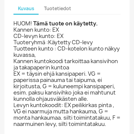
Kuvaus
Tuotetiedot
HUOM!
Tämä tuote on käytetty.
Kannen kunto: EX
CD-levyn kunto: EX
Tuoteryhmä :Käytetty CD-levy
Tuotteen kunto : CD-kotelon kunto näkyy
kuvassa,
Kannen kuntokoodi tarkoittaa kansivihon
ja takapaperin kuntoa
EX = täysin ehjä kansipaperi. VG =
paperissa painauma tai taipuma, ei
kirjoitusta, G = kuluneempi kansipaperi,
esim. paksu kansivihko joka ei mahtunut
kunnolla ohjausväkästen alle.
Levyn kuntokoodit: EX peilikirkas pinta ,
VG ei naarmuja mutta hankauma, G =
monta hankaumaa. silti toimintatakuu, F =
naarmuinen levy, silti toimintatakuu.