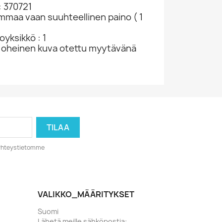
: 370721
ammaa vaan suuhteellinen paino ( 1
yksikkö : 1
 oheinen kuva otettu myytävänä
o yhteystietomme
VALIKKO_MÄÄRITYKSET
Suomi
Lähetä meille sähköpostia: