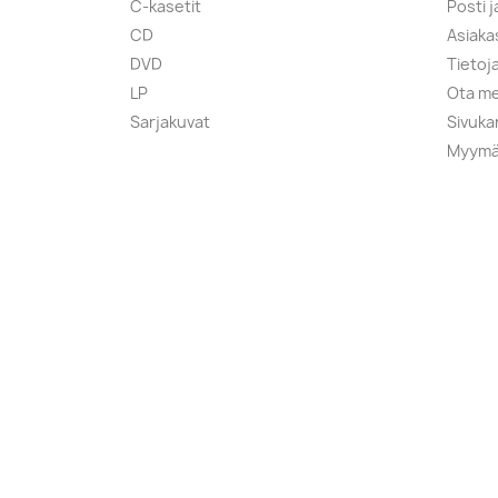
C-kasetit
Posti 
CD
Asiaka
DVD
Tietoj
LP
Ota me
Sarjakuvat
Sivuka
Myymä