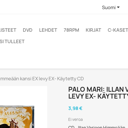

Suomi
LISTEET
DVD
LEHDET
78RPM
KIRJAT
C-KASET
SI TULLEET
 Himmeään kansi EX levy EX- Käytetty CD
PALO MARI: ILLAN
LEVY EX- KÄYTETT
3,98 €
Ei veroa
CD - Illan Varjoon Himmeään