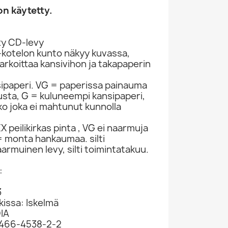
n käytetty.
ty CD-levy
-kotelon kunto näkyy kuvassa,
rkoittaa kansivihon ja takapaperin
sipaperi. VG = paperissa painauma
itusta, G = kuluneempi kansipaperi,
ko joka ei mahtunut kunnolla
 peilikirkas pinta , VG ei naarmuja
 monta hankaumaa. silti
armuinen levy, silti toimintatakuu.
:
3
kissa: Iskelmä
DIA
0466-4538-2-2