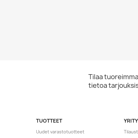
Tilaa tuoreimmat
tietoa tarjouks
TUOTTEET
YRIT
Uudet varastotuotteet
Tilaus