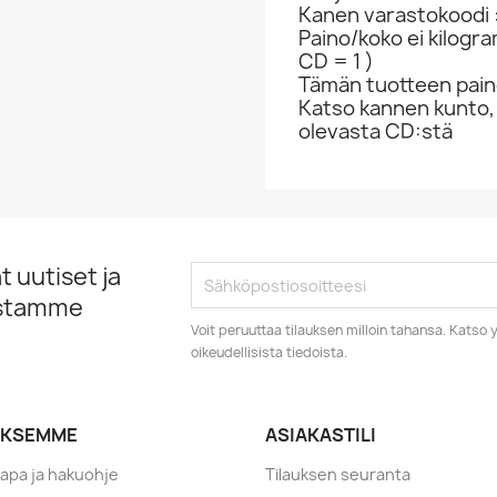
Kanen varastokoodi 
Paino/koko ei kilogr
CD = 1 )
Tämän tuotteen paino
Katso kannen kunto,
olevasta CD:stä
 uutiset ja
istamme
Voit peruuttaa tilauksen milloin tahansa. Kats
oikeudellisista tiedoista.
YKSEMME
ASIAKASTILI
tapa ja hakuohje
Tilauksen seuranta