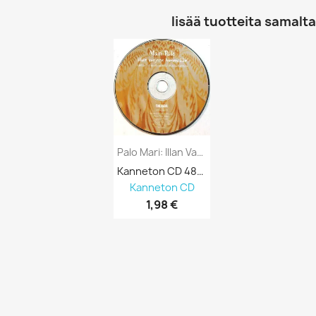
lisää tuotteita samalta 
Palo Mari: Illan Varjoon Himmeään Kansi...
Kanneton CD 484954
Kanneton CD
1,98 €