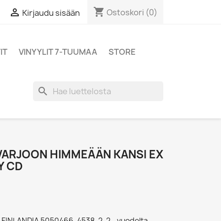
shopping_cart

Ostoskori
(0)
Kirjaudu sisään
IT
VINYYLIT 7-TUUMAA
STORE
search
 VARJOON HIMMEÄÄN KANSI EX
Y CD
 - FINLANDIA 5050466-4538-2-2 - vuodelta