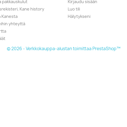
ja pakkauskulut
Kirjaudu sisään
srekisteri, Kane history
Luo tili
a Kanesta
Hälytykseni
ihin yhteyttä
rtta
lät
© 2026 - Verkkokauppa-alustan toimittaa PrestaShop™