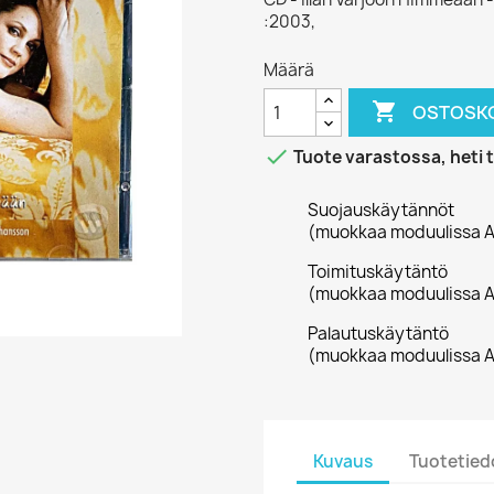
:2003,
Määrä

OSTOSKO

Tuote varastossa, heti 
Suojauskäytännöt
(muokkaa moduulissa A
Toimituskäytäntö
(muokkaa moduulissa A
Palautuskäytäntö
(muokkaa moduulissa A
Kuvaus
Tuotetied