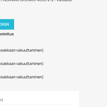
RIIN
toimitus
siakkaan vakuuttaminen)
siakkaan vakuuttaminen)
siakkaan vakuuttaminen)
ot