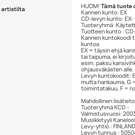
HUOM!
Tämä tuote o
artistilta
Kannen kunto: EX
CD-levyn kunto: EX-
Tuoteryhmä :Käytet
Tuotteen kunto : CD
Kannen kuntokoodi ta
kuntoa
EX = täysin ehjä kan
tai taipuma, ei kirjo
esim. paksu kansivih
ohjausväkästen alle.
Levyn kuntokoodit: EX
mutta hankauma, G =
toimintatakuu, F = na
Mahdollinen lisätieto
Tuoteryhmä KCD -
Valmistusvuosi: 200
Musiikkityyli Kaneloo
Levy-yhtiö : FINLAN
Levyn tunnus : 505