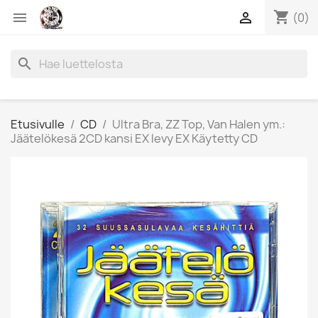
shopping_cart


(0)
search
Etusivulle
CD
Ultra Bra, ZZ Top, Van Halen ym.:
Jäätelökesä 2CD kansi EX levy EX Käytetty CD