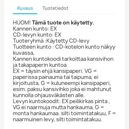
Kuvaus
Tuotetiedot
HUOM!
Tämä tuote on käytetty.
Kannen kunto: EX
CD-levyn kunto: EX
Tuoteryhmä :Käytetty CD-levy
Tuotteen kunto : CD-kotelon kunto näkyy
kuvassa,
Kannen kuntokoodi tarkoittaa kansivihon
ja takapaperin kuntoa
EX = täysin ehjä kansipaperi. VG =
paperissa painauma tai taipuma, ei
kirjoitusta, G = kuluneempi kansipaperi,
esim. paksu kansivihko joka ei mahtunut
kunnolla ohjausväkästen alle.
Levyn kuntokoodit: EX peilikirkas pinta ,
VG ei naarmuja mutta hankauma, G =
monta hankaumaa. silti toimintatakuu, F =
naarmuinen levy, silti toimintatakuu.