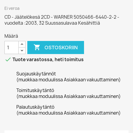
Ei veroa
CD - Jäätelökesä 2CD - WARNER 5050466-6440-2-2 -
vuodelta :2003, 32 Suussasulavaa Kesähittiä
Määrä

OSTOSKORIIN

Tuote varastossa, heti toimitus
Suojauskäytännöt
(muokkaa moduulissa Asiakkaan vakuuttaminen)
Toimituskäytäntö
(muokkaa moduulissa Asiakkaan vakuuttaminen)
Palautuskäytäntö
(muokkaa moduulissa Asiakkaan vakuuttaminen)