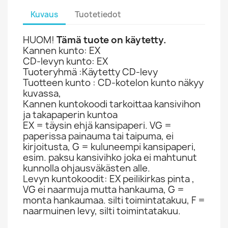
Kuvaus
Tuotetiedot
HUOM!
Tämä tuote on käytetty.
Kannen kunto: EX
CD-levyn kunto: EX
Tuoteryhmä :Käytetty CD-levy
Tuotteen kunto : CD-kotelon kunto näkyy
kuvassa,
Kannen kuntokoodi tarkoittaa kansivihon
ja takapaperin kuntoa
EX = täysin ehjä kansipaperi. VG =
paperissa painauma tai taipuma, ei
kirjoitusta, G = kuluneempi kansipaperi,
esim. paksu kansivihko joka ei mahtunut
kunnolla ohjausväkästen alle.
Levyn kuntokoodit: EX peilikirkas pinta ,
VG ei naarmuja mutta hankauma, G =
monta hankaumaa. silti toimintatakuu, F =
naarmuinen levy, silti toimintatakuu.