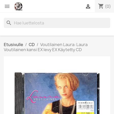
shopping_cart


(0)
search
Etusivulle
CD
Voutilainen Laura: Laura
Voutilainen kansi EX levy EX Käytetty CD